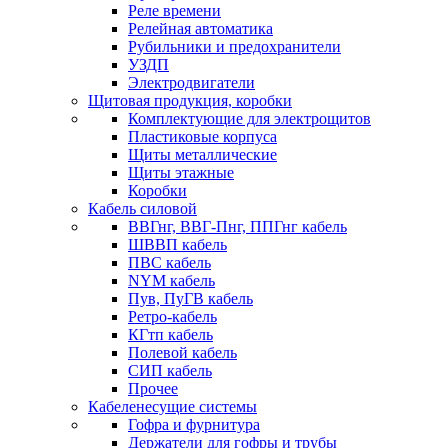
Реле времени
Релейная автоматика
Рубильники и предохранители
УЗДП
Электродвигатели
Щитовая продукция, коробки
Комплектующие для электрощитов
Пластиковые корпуса
Щиты металлические
Щиты этажные
Коробки
Кабель силовой
ВВГнг, ВВГ-Пнг, ППГнг кабель
ШВВП кабель
ПВС кабель
NYM кабель
Пув, ПуГВ кабель
Ретро-кабель
КГтп кабель
Полевой кабель
СИП кабель
Прочее
Кабеленесущие системы
Гофра и фурнитура
Держатели для гофры и трубы