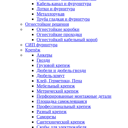
Кабель-канал и фурунитура
Лотки и фурнитура
Металлорукав
Труба гладкая и фурнитура
Огнестойкие решения
Огнестойкие коробки
Огнестойкие проходки
Огнестойкий кабельный короб
СИП фурнитура
Крепёж
Анкеры
Гвозди
Грузовой крепеж
Дюбели и дюбель-гвозди
Дюбель-хомут
Клей, Герметики, Пена
Мебельный крепеж
Метрический крепеж
Перфорированные монтажные детали
Площадка самоклеящаяся
Профессиональный крепеж
Разный крепеж
Саморезы
Сантехнический крепеж
Скобы для электрокабеля