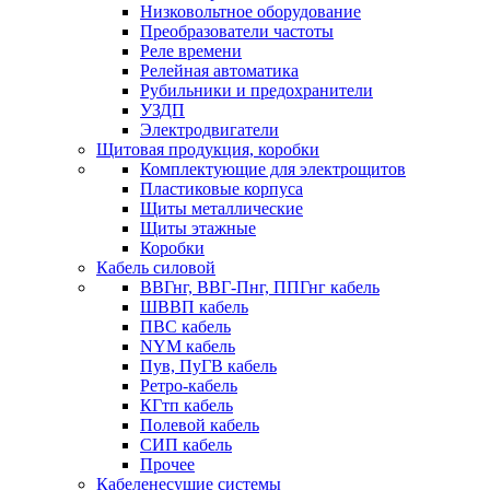
Низковольтное оборудование
Преобразователи частоты
Реле времени
Релейная автоматика
Рубильники и предохранители
УЗДП
Электродвигатели
Щитовая продукция, коробки
Комплектующие для электрощитов
Пластиковые корпуса
Щиты металлические
Щиты этажные
Коробки
Кабель силовой
ВВГнг, ВВГ-Пнг, ППГнг кабель
ШВВП кабель
ПВС кабель
NYM кабель
Пув, ПуГВ кабель
Ретро-кабель
КГтп кабель
Полевой кабель
СИП кабель
Прочее
Кабеленесущие системы