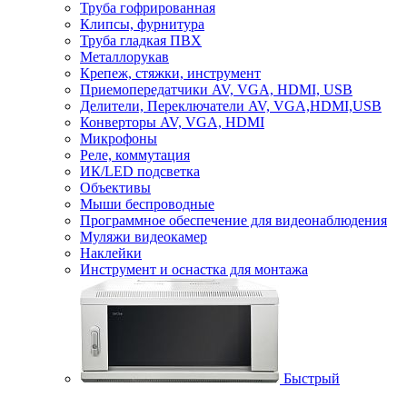
Труба гофрированная
Клипсы, фурнитура
Труба гладкая ПВХ
Металлорукав
Крепеж, стяжки, инструмент
Приемопередатчики AV, VGA, HDMI, USB
Делители, Переключатели AV, VGA,HDMI,USB
Конверторы AV, VGA, HDMI
Микрофоны
Реле, коммутация
ИК/LED подсветка
Объективы
Мыши беспроводные
Программное обеспечение для видеонаблюдения
Муляжи видеокамер
Наклейки
Инструмент и оснастка для монтажа
Быстрый