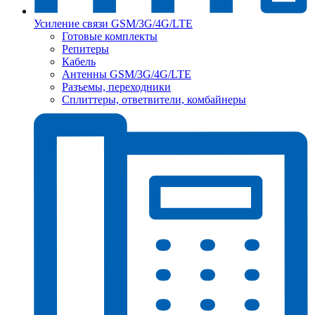
Усиление связи GSM/3G/4G/LTE
Готовые комплекты
Репитеры
Кабель
Антенны GSM/3G/4G/LTE
Разъемы, переходники
Сплиттеры, ответвители, комбайнеры