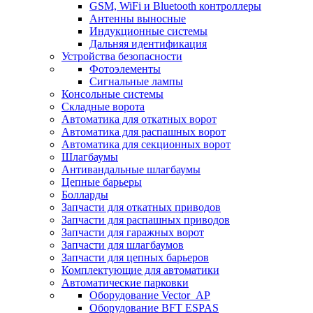
GSM, WiFi и Bluetooth контроллеры
Антенны выносные
Индукционные системы
Дальняя идентификация
Устройства безопасности
Фотоэлементы
Сигнальные лампы
Консольные системы
Складные ворота
Автоматика для откатных ворот
Автоматика для распашных ворот
Автоматика для секционных ворот
Шлагбаумы
Антивандальные шлагбаумы
Цепные барьеры
Болларды
Запчасти для откатных приводов
Запчасти для распашных приводов
Запчасти для гаражных ворот
Запчасти для шлагбаумов
Запчасти для цепных барьеров
Комплектующие для автоматики
Автоматические парковки
Оборудование Vector_AP
Оборудование BFT ESPAS