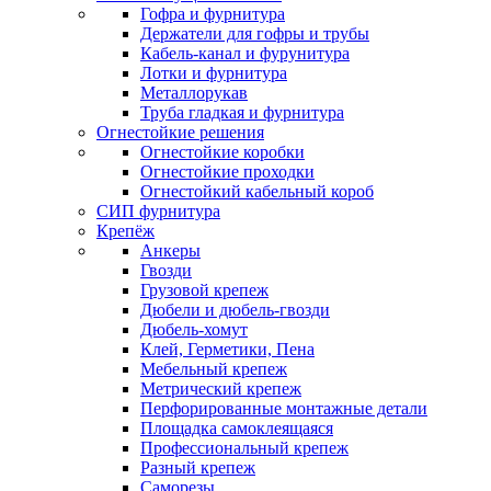
Гофра и фурнитура
Держатели для гофры и трубы
Кабель-канал и фурунитура
Лотки и фурнитура
Металлорукав
Труба гладкая и фурнитура
Огнестойкие решения
Огнестойкие коробки
Огнестойкие проходки
Огнестойкий кабельный короб
СИП фурнитура
Крепёж
Анкеры
Гвозди
Грузовой крепеж
Дюбели и дюбель-гвозди
Дюбель-хомут
Клей, Герметики, Пена
Мебельный крепеж
Метрический крепеж
Перфорированные монтажные детали
Площадка самоклеящаяся
Профессиональный крепеж
Разный крепеж
Саморезы