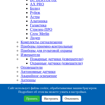
AX PRO
Болид
Рубеж
Астра
Альтоника
Галактика
Стрелец-ПРО
Crow Merlin
Лидер
Комплекты сигнализации
Приборы приемно-контрольные
Приборы для пультовой охраны
Извещатели
Пожарные датчики (извещатели)
Охранные датчики (извещатели)
Оповещатели
Автономные датчики
Аварийное освещение
Антенны
Тестеры
Система сбора извещений
Сайт использует файлы cookie, обрабатываемые вашим браузером.
Подробнее об этом вы можете узнать в настройках.
Расходные и монтажные материалы
Коробки коммутационные
Принять
Настроить
Отклонить
Кронштейны для извещателей