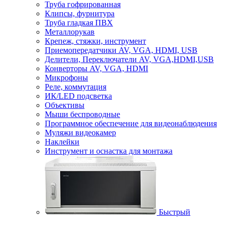
Труба гофрированная
Клипсы, фурнитура
Труба гладкая ПВХ
Металлорукав
Крепеж, стяжки, инструмент
Приемопередатчики AV, VGA, HDMI, USB
Делители, Переключатели AV, VGA,HDMI,USB
Конверторы AV, VGA, HDMI
Микрофоны
Реле, коммутация
ИК/LED подсветка
Объективы
Мыши беспроводные
Программное обеспечение для видеонаблюдения
Муляжи видеокамер
Наклейки
Инструмент и оснастка для монтажа
Быстрый