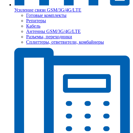
Усиление связи GSM/3G/4G/LTE
Готовые комплекты
Репитеры
Кабель
Антенны GSM/3G/4G/LTE
Разъемы, переходники
Сплиттеры, ответвители, комбайнеры