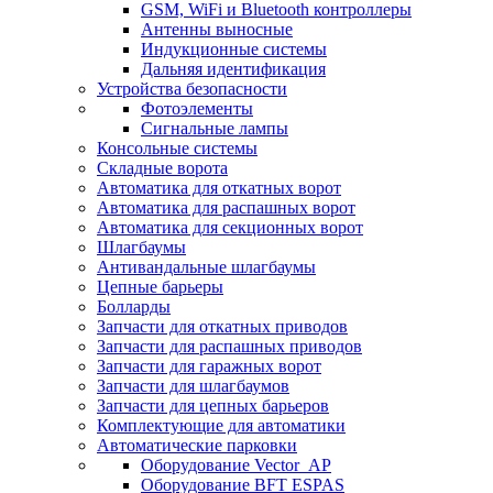
GSM, WiFi и Bluetooth контроллеры
Антенны выносные
Индукционные системы
Дальняя идентификация
Устройства безопасности
Фотоэлементы
Сигнальные лампы
Консольные системы
Складные ворота
Автоматика для откатных ворот
Автоматика для распашных ворот
Автоматика для секционных ворот
Шлагбаумы
Антивандальные шлагбаумы
Цепные барьеры
Болларды
Запчасти для откатных приводов
Запчасти для распашных приводов
Запчасти для гаражных ворот
Запчасти для шлагбаумов
Запчасти для цепных барьеров
Комплектующие для автоматики
Автоматические парковки
Оборудование Vector_AP
Оборудование BFT ESPAS