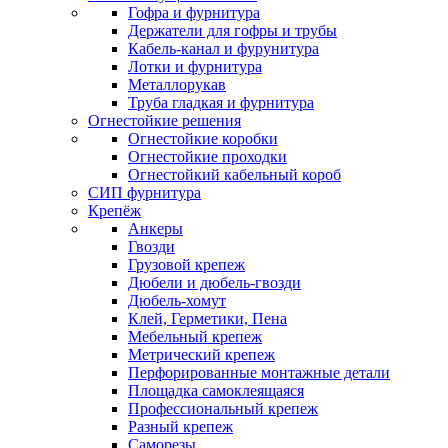
Гофра и фурнитура
Держатели для гофры и трубы
Кабель-канал и фурунитура
Лотки и фурнитура
Металлорукав
Труба гладкая и фурнитура
Огнестойкие решения
Огнестойкие коробки
Огнестойкие проходки
Огнестойкий кабельный короб
СИП фурнитура
Крепёж
Анкеры
Гвозди
Грузовой крепеж
Дюбели и дюбель-гвозди
Дюбель-хомут
Клей, Герметики, Пена
Мебельный крепеж
Метрический крепеж
Перфорированные монтажные детали
Площадка самоклеящаяся
Профессиональный крепеж
Разный крепеж
Саморезы