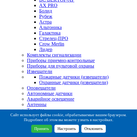
AX PRO
Болид
Рубеж
Астра
Альтоника
Галактика
Стрелец-ПРО
Crow Merlin
Лидер
Комплекты сигнализации
Приборы приемно-контрольные
Приборы для пультовой охраны
Извещатели
Пожарные датчики (извещатели)
Охранные датчики (извещатели)
Оповещатели
Автономные датчики
Аварийное освещение
Антенны
Тестеры
Система сбора извещений
Сайт использует файлы cookie, обрабатываемые вашим браузером.
Подробнее об этом вы можете узнать в настройках.
Расходные и монтажные материалы
Коробки коммутационные
Принять
Настроить
Отклонить
Кронштейны для извещателей