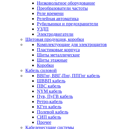
Низковольтное оборудование
Преобразователи частоты
Реле времени
Релейная автоматика
Рубильники и предохранители
УЗДП
Электродвигатели
Щитовая продукция, коробки
Комплектующие для электрощитов
Пластиковые корпуса
Щиты металлические
Щиты этажные
Коробки
Кабель силовой
ВВГнг, ВВГ-Пнг, ППГнг кабель
ШВВП кабель
ПВС кабель
NYM кабель
Пув, ПуГВ кабель
Ретро-кабель
КГтп кабель
Полевой кабель
СИП кабель
Прочее
Кабеленесущие системы