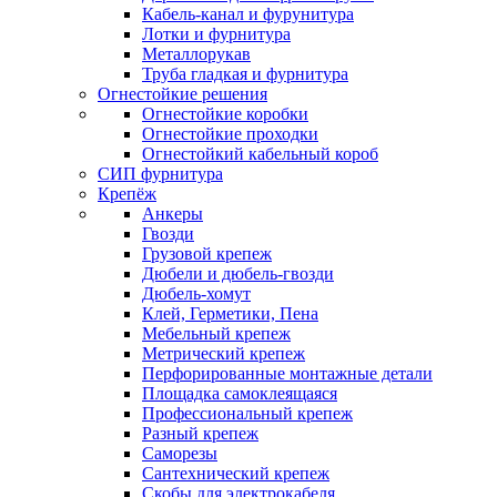
Кабель-канал и фурунитура
Лотки и фурнитура
Металлорукав
Труба гладкая и фурнитура
Огнестойкие решения
Огнестойкие коробки
Огнестойкие проходки
Огнестойкий кабельный короб
СИП фурнитура
Крепёж
Анкеры
Гвозди
Грузовой крепеж
Дюбели и дюбель-гвозди
Дюбель-хомут
Клей, Герметики, Пена
Мебельный крепеж
Метрический крепеж
Перфорированные монтажные детали
Площадка самоклеящаяся
Профессиональный крепеж
Разный крепеж
Саморезы
Сантехнический крепеж
Скобы для электрокабеля