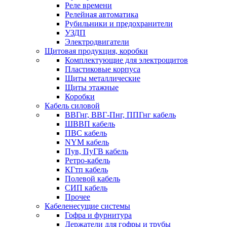
Реле времени
Релейная автоматика
Рубильники и предохранители
УЗДП
Электродвигатели
Щитовая продукция, коробки
Комплектующие для электрощитов
Пластиковые корпуса
Щиты металлические
Щиты этажные
Коробки
Кабель силовой
ВВГнг, ВВГ-Пнг, ППГнг кабель
ШВВП кабель
ПВС кабель
NYM кабель
Пув, ПуГВ кабель
Ретро-кабель
КГтп кабель
Полевой кабель
СИП кабель
Прочее
Кабеленесущие системы
Гофра и фурнитура
Держатели для гофры и трубы