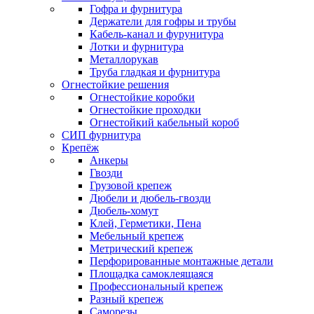
Гофра и фурнитура
Держатели для гофры и трубы
Кабель-канал и фурунитура
Лотки и фурнитура
Металлорукав
Труба гладкая и фурнитура
Огнестойкие решения
Огнестойкие коробки
Огнестойкие проходки
Огнестойкий кабельный короб
СИП фурнитура
Крепёж
Анкеры
Гвозди
Грузовой крепеж
Дюбели и дюбель-гвозди
Дюбель-хомут
Клей, Герметики, Пена
Мебельный крепеж
Метрический крепеж
Перфорированные монтажные детали
Площадка самоклеящаяся
Профессиональный крепеж
Разный крепеж
Саморезы