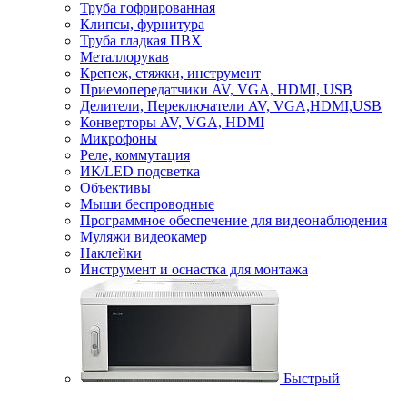
Труба гофрированная
Клипсы, фурнитура
Труба гладкая ПВХ
Металлорукав
Крепеж, стяжки, инструмент
Приемопередатчики AV, VGA, HDMI, USB
Делители, Переключатели AV, VGA,HDMI,USB
Конверторы AV, VGA, HDMI
Микрофоны
Реле, коммутация
ИК/LED подсветка
Объективы
Мыши беспроводные
Программное обеспечение для видеонаблюдения
Муляжи видеокамер
Наклейки
Инструмент и оснастка для монтажа
Быстрый