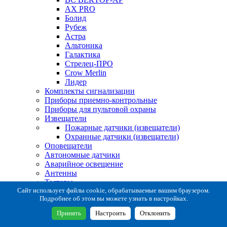
AX PRO
Болид
Рубеж
Астра
Альтоника
Галактика
Стрелец-ПРО
Crow Merlin
Лидер
Комплекты сигнализации
Приборы приемно-контрольные
Приборы для пультовой охраны
Извещатели
Пожарные датчики (извещатели)
Охранные датчики (извещатели)
Оповещатели
Автономные датчики
Аварийное освещение
Антенны
Тестеры
Система сбора извещений
Сайт использует файлы cookie, обрабатываемые вашим браузером.
Подробнее об этом вы можете узнать в настройках.
Расходные и монтажные материалы
Коробки коммутационные
Принять
Настроить
Отклонить
Кронштейны для извещателей