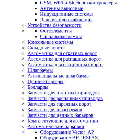
GSM, WiFi и Bluetooth контроллеры
Антенны выносные
Индукционные системы
Дальняя идентификация
Устройства безопасности
Фотоэлементы
Сигнальные лампы
Консольные системы
Складные ворота
Автоматика для откатных ворот
Автоматика для распашных ворот
Автоматика для секционных ворот
Шлагбаумы
Антивандальные шлагбаумы
Цепные барьеры
Болларды
Запчасти для откатных приводов
Запчасти для распашных приводов
Запчасти для гаражных ворот
Запчасти для шлагбаумов
Запчасти для цепных барьеров
Комплектующие для автоматики
Автоматические парковки
Оборудование Vector_AP
Оборудование BFT ESPAS