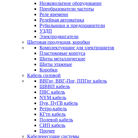
Низковольтное оборудование
Преобразователи частоты
Реле времени
Релейная автоматика
Рубильники и предохранители
УЗДП
Электродвигатели
Щитовая продукция, коробки
Комплектующие для электрощитов
Пластиковые корпуса
Щиты металлические
Щиты этажные
Коробки
Кабель силовой
ВВГнг, ВВГ-Пнг, ППГнг кабель
ШВВП кабель
ПВС кабель
NYM кабель
Пув, ПуГВ кабель
Ретро-кабель
КГтп кабель
Полевой кабель
СИП кабель
Прочее
Кабеленесущие системы