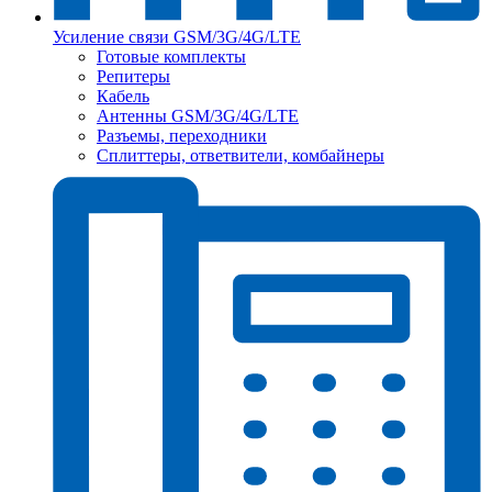
Усиление связи GSM/3G/4G/LTE
Готовые комплекты
Репитеры
Кабель
Антенны GSM/3G/4G/LTE
Разъемы, переходники
Сплиттеры, ответвители, комбайнеры