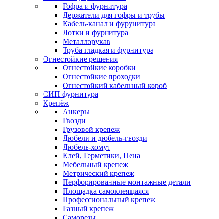
Гофра и фурнитура
Держатели для гофры и трубы
Кабель-канал и фурунитура
Лотки и фурнитура
Металлорукав
Труба гладкая и фурнитура
Огнестойкие решения
Огнестойкие коробки
Огнестойкие проходки
Огнестойкий кабельный короб
СИП фурнитура
Крепёж
Анкеры
Гвозди
Грузовой крепеж
Дюбели и дюбель-гвозди
Дюбель-хомут
Клей, Герметики, Пена
Мебельный крепеж
Метрический крепеж
Перфорированные монтажные детали
Площадка самоклеящаяся
Профессиональный крепеж
Разный крепеж
Саморезы