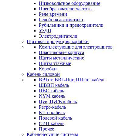
Низковольтное оборудование
Преобразователи частоты
Реле времени
Релейная автоматика
Рубильники и предохранители
УЗДП
Электродвигатели
Щитовая продукция, коробки
Комплектующие для электрощитов
Пластиковые корпуса
Щиты металлические
Щиты этажные
Коробки
Кабель силовой
ВВГнг, ВВГ-Пнг, ППГнг кабель
ШВВП кабель
ПВС кабель
NYM кабель
Пув, ПуГВ кабель
Ретро-кабель
КГтп кабель
Полевой кабель
СИП кабель
Прочее
Кабеленесущие системы