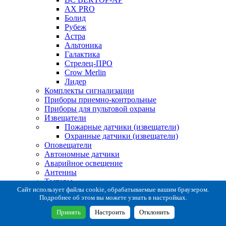
AX PRO
Болид
Рубеж
Астра
Альтоника
Галактика
Стрелец-ПРО
Crow Merlin
Лидер
Комплекты сигнализации
Приборы приемно-контрольные
Приборы для пультовой охраны
Извещатели
Пожарные датчики (извещатели)
Охранные датчики (извещатели)
Оповещатели
Автономные датчики
Аварийное освещение
Антенны
Тестеры
Система сбора извещений
Сайт использует файлы cookie, обрабатываемые вашим браузером.
Подробнее об этом вы можете узнать в настройках.
Расходные и монтажные материалы
Коробки коммутационные
Принять
Настроить
Отклонить
Кронштейны для извещателей