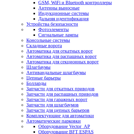
GSM, WiFi и Bluetooth контроллеры
Антенны выносные
Индукционные системы
Дальняя идентификация
Устройства безопасности
Фотоэлементы
Сигнальные лампы
Консольные системы
Складные ворота
Автоматика для откатных ворот
Автоматика для распашных ворот
Автоматика для секционных ворот
Шлагбаумы
Антивандальные шлагбаумы
Цепные барьеры
Болларды
Запчасти для откатных приводов
Запчасти для распашных приводов
Запчасти для гаражных ворот
Запчасти для шлагбаумов
Запчасти для цепных барьеров
Комплектующие для автоматики
Автоматические парковки
Оборудование Vector_AP
Оборудование BFT ESPAS