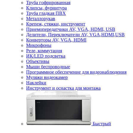
Труба гофрированная
Клипсы, фурнитура
Труба гладкая ПВХ
Металлорукав
Крепеж, стяжки, инструмент
Приемопередатчики AV, VGA, HDMI, USB
Делители, Переключатели AV, VGA,HDMI,USB
Конверторы AV, VGA, HDMI
Микрофоны
Реле, коммутация
ИК/LED подсветка
Объективы
Мыши беспроводные
Программное обеспечение для видеонаблюдения
Муляжи видеокамер
Наклейки
Инструмент и оснастка для монтажа
Быстрый