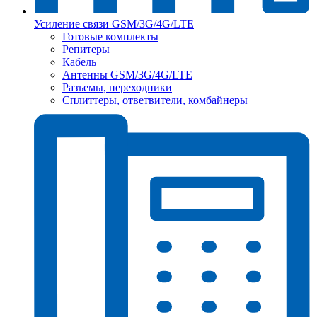
Усиление связи GSM/3G/4G/LTE
Готовые комплекты
Репитеры
Кабель
Антенны GSM/3G/4G/LTE
Разъемы, переходники
Сплиттеры, ответвители, комбайнеры