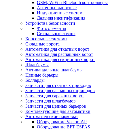
GSM, WiFi и Bluetooth контроллеры
Антенны выносные
Индукционные системы
Дальняя идентификация
Устройства безопасности
Фотоэлементы
Сигнальные лампы
Консольные системы
Складные ворота
Автоматика для откатных ворот
Автоматика для распашных ворот
Автоматика для секционных ворот
Шлагбаумы
Антивандальные шлагбаумы
Цепные барьеры
Болларды
Запчасти для откатных приводов
Запчасти для распашных приводов
Запчасти для гаражных ворот
Запчасти для шлагбаумов
Запчасти для цепных барьеров
Комплектующие для автоматики
Автоматические парковки
Оборудование Vector_AP
Оборудование BFT ESPAS