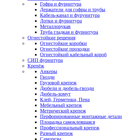
Гофра и фурнитура
Держатели для гофры и трубы
Кабель-канал и фурунитура
Лотки и фурнитура
Металлорукав
Труба гладкая и фурнитура
Огнестойкие решения
Огнестойкие коробки
Огнестойкие проходки
Огнестойкий кабельный короб
СИП фурнитура
Крепёж
Анкеры
Гвозди
Грузовой крепеж
Дюбели и дюбель-гвозди
Дюбель-хомут
Клей, Герметики, Пена
Мебельный крепеж
Метрический крепеж
Перфорированные монтажные детали
Площадка самоклеящаяся
Профессиональный крепеж
Разный крепеж
Саморезы