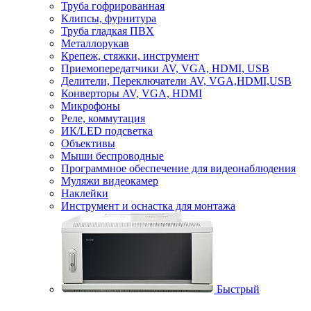
Труба гофрированная
Клипсы, фурнитура
Труба гладкая ПВХ
Металлорукав
Крепеж, стяжки, инструмент
Приемопередатчики AV, VGA, HDMI, USB
Делители, Переключатели AV, VGA,HDMI,USB
Конверторы AV, VGA, HDMI
Микрофоны
Реле, коммутация
ИК/LED подсветка
Объективы
Мыши беспроводные
Программное обеспечение для видеонаблюдения
Муляжи видеокамер
Наклейки
Инструмент и оснастка для монтажа
Быстрый