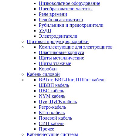
Низковольтное оборудование
Преобразователи частоты
Реле времени
Релейная автоматика
Рубильники и предохранители
УЗДП
Электродвигатели
Щитовая продукция, коробки
Комплектующие для электрощитов
Пластиковые корпуса
Щиты металлические
Щиты этажные
Коробки
Кабель силовой
ВВГнг, ВВГ-Пнг, ППГнг кабель
ШВВП кабель
ПВС кабель
NYM кабель
Пув, ПуГВ кабель
Ретро-кабель
КГтп кабель
Полевой кабель
СИП кабель
Прочее
Кабеленесущие системы