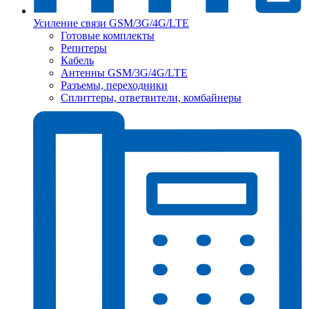
Усиление связи GSM/3G/4G/LTE
Готовые комплекты
Репитеры
Кабель
Антенны GSM/3G/4G/LTE
Разъемы, переходники
Сплиттеры, ответвители, комбайнеры