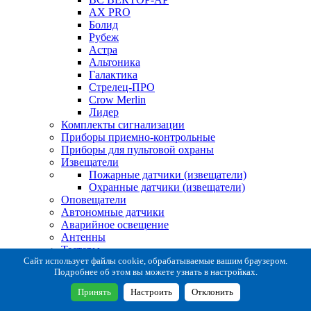
AX PRO
Болид
Рубеж
Астра
Альтоника
Галактика
Стрелец-ПРО
Crow Merlin
Лидер
Комплекты сигнализации
Приборы приемно-контрольные
Приборы для пультовой охраны
Извещатели
Пожарные датчики (извещатели)
Охранные датчики (извещатели)
Оповещатели
Автономные датчики
Аварийное освещение
Антенны
Тестеры
Система сбора извещений
Сайт использует файлы cookie, обрабатываемые вашим браузером.
Подробнее об этом вы можете узнать в настройках.
Расходные и монтажные материалы
Коробки коммутационные
Принять
Настроить
Отклонить
Кронштейны для извещателей