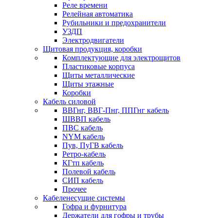
Реле времени
Релейная автоматика
Рубильники и предохранители
УЗДП
Электродвигатели
Щитовая продукция, коробки
Комплектующие для электрощитов
Пластиковые корпуса
Щиты металлические
Щиты этажные
Коробки
Кабель силовой
ВВГнг, ВВГ-Пнг, ППГнг кабель
ШВВП кабель
ПВС кабель
NYM кабель
Пув, ПуГВ кабель
Ретро-кабель
КГтп кабель
Полевой кабель
СИП кабель
Прочее
Кабеленесущие системы
Гофра и фурнитура
Держатели для гофры и трубы