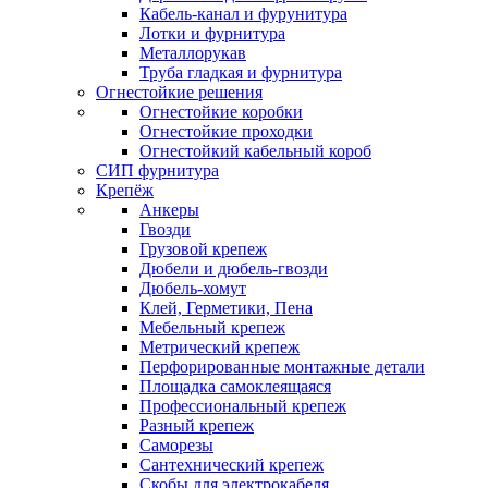
Кабель-канал и фурунитура
Лотки и фурнитура
Металлорукав
Труба гладкая и фурнитура
Огнестойкие решения
Огнестойкие коробки
Огнестойкие проходки
Огнестойкий кабельный короб
СИП фурнитура
Крепёж
Анкеры
Гвозди
Грузовой крепеж
Дюбели и дюбель-гвозди
Дюбель-хомут
Клей, Герметики, Пена
Мебельный крепеж
Метрический крепеж
Перфорированные монтажные детали
Площадка самоклеящаяся
Профессиональный крепеж
Разный крепеж
Саморезы
Сантехнический крепеж
Скобы для электрокабеля