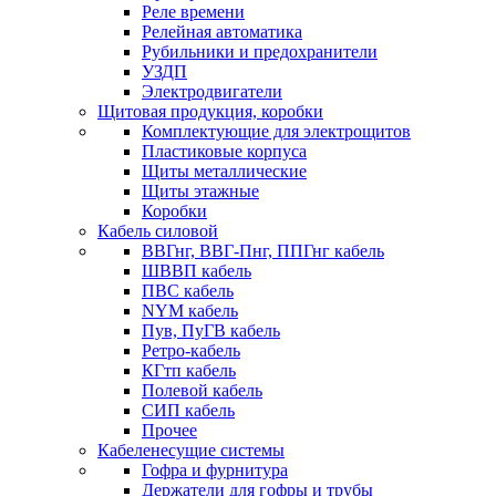
Реле времени
Релейная автоматика
Рубильники и предохранители
УЗДП
Электродвигатели
Щитовая продукция, коробки
Комплектующие для электрощитов
Пластиковые корпуса
Щиты металлические
Щиты этажные
Коробки
Кабель силовой
ВВГнг, ВВГ-Пнг, ППГнг кабель
ШВВП кабель
ПВС кабель
NYM кабель
Пув, ПуГВ кабель
Ретро-кабель
КГтп кабель
Полевой кабель
СИП кабель
Прочее
Кабеленесущие системы
Гофра и фурнитура
Держатели для гофры и трубы