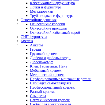
Кабель-канал и фурунитура
Лотки и фурнитура
Металлорукав
Труба гладкая и фурнитура
Огнестойкие решения
Огнестойкие коробки
Огнестойкие проходки
Огнестойкий кабельный короб
СИП фурнитура
Крепёж
Анкеры
Гвозди
Грузовой крепеж
Дюбели и дюбель-гвозди
Дюбель-хомут
Клей, Герметики, Пена
Мебельный крепеж
Метрический крепеж
Перфорированные монтажные детали
Площадка самоклеящаяся
Профессиональный крепеж
Разный крепеж
Саморезы
Сантехнический крепеж
Скобы для электрокабеля