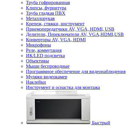
Труба гофрированная
Клипсы, фурнитура
Труба гладкая ПВХ
Металлорукав
Крепеж, стяжки, инструмент
Приемопередатчики AV, VGA, HDMI, USB
Делители, Переключатели AV, VGA,HDMI,USB
Конверторы AV, VGA, HDMI
Микрофоны
Реле, коммутация
ИК/LED подсветка
Объективы
Мыши беспроводные
Программное обеспечение для видеонаблюдения
Муляжи видеокамер
Наклейки
Инструмент и оснастка для монтажа
Быстрый