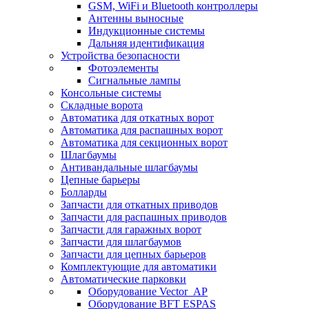
GSM, WiFi и Bluetooth контроллеры
Антенны выносные
Индукционные системы
Дальняя идентификация
Устройства безопасности
Фотоэлементы
Сигнальные лампы
Консольные системы
Складные ворота
Автоматика для откатных ворот
Автоматика для распашных ворот
Автоматика для секционных ворот
Шлагбаумы
Антивандальные шлагбаумы
Цепные барьеры
Болларды
Запчасти для откатных приводов
Запчасти для распашных приводов
Запчасти для гаражных ворот
Запчасти для шлагбаумов
Запчасти для цепных барьеров
Комплектующие для автоматики
Автоматические парковки
Оборудование Vector_AP
Оборудование BFT ESPAS