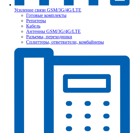
Усиление связи GSM/3G/4G/LTE
Готовые комплекты
Репитеры
Кабель
Антенны GSM/3G/4G/LTE
Разъемы, переходники
Сплиттеры, ответвители, комбайнеры