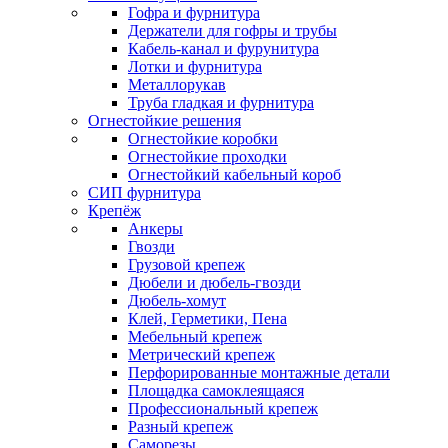
Гофра и фурнитура
Держатели для гофры и трубы
Кабель-канал и фурунитура
Лотки и фурнитура
Металлорукав
Труба гладкая и фурнитура
Огнестойкие решения
Огнестойкие коробки
Огнестойкие проходки
Огнестойкий кабельный короб
СИП фурнитура
Крепёж
Анкеры
Гвозди
Грузовой крепеж
Дюбели и дюбель-гвозди
Дюбель-хомут
Клей, Герметики, Пена
Мебельный крепеж
Метрический крепеж
Перфорированные монтажные детали
Площадка самоклеящаяся
Профессиональный крепеж
Разный крепеж
Саморезы