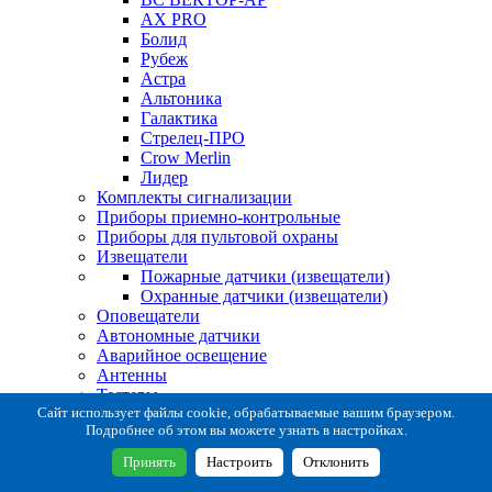
AX PRO
Болид
Рубеж
Астра
Альтоника
Галактика
Стрелец-ПРО
Crow Merlin
Лидер
Комплекты сигнализации
Приборы приемно-контрольные
Приборы для пультовой охраны
Извещатели
Пожарные датчики (извещатели)
Охранные датчики (извещатели)
Оповещатели
Автономные датчики
Аварийное освещение
Антенны
Тестеры
Система сбора извещений
Сайт использует файлы cookie, обрабатываемые вашим браузером.
Подробнее об этом вы можете узнать в настройках.
Расходные и монтажные материалы
Коробки коммутационные
Принять
Настроить
Отклонить
Кронштейны для извещателей