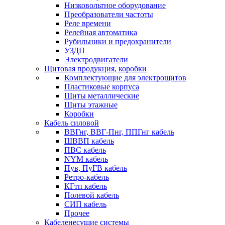
Низковольтное оборудование
Преобразователи частоты
Реле времени
Релейная автоматика
Рубильники и предохранители
УЗДП
Электродвигатели
Щитовая продукция, коробки
Комплектующие для электрощитов
Пластиковые корпуса
Щиты металлические
Щиты этажные
Коробки
Кабель силовой
ВВГнг, ВВГ-Пнг, ППГнг кабель
ШВВП кабель
ПВС кабель
NYM кабель
Пув, ПуГВ кабель
Ретро-кабель
КГтп кабель
Полевой кабель
СИП кабель
Прочее
Кабеленесущие системы