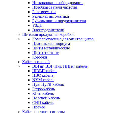
Низковольтное оборудование
Преобразователи частоты
Реле времени
Релейная автоматика
Рубильники и предохранители
УЗДП
Электродвигатели
Щитовая продукция, коробки
Комплектующие для электрощитов
Пластиковые корпуса
Щиты металлические
Щиты этажные
Коробки
Кабель силовой
ВВГнг, ВВГ-Пнг, ППГнг кабель
ШВВП кабель
ПВС кабель
NYM кабель
Пув, ПуГВ кабель
Ретро-кабель
КГтп кабель
Полевой кабель
СИП кабель
Прочее
Кабеленесущие системы