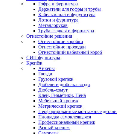
Гофра и фурнитура
Держатели для гофры и трубы
Кабель-канал и фурунитура
Лотки и фурнитура
Металлорукав
Труба гладкая и фурнитура
Огнестойкие решения
Огнестойкие коробки
Огнестойкие проходки
Огнестойкий кабельный короб
СИП фурнитура
Крепёж
Анкеры
Гвозди
Грузовой крепеж
Дюбели и дюбель-гвозди
Дюбель-хомут
Клей, Герметики, Пена
Мебельный крепеж
Метрический крепеж
Перфорированные монтажные детали
Площадка самоклеящаяся
Профессиональный крепеж
Разный крепеж
Саморезы