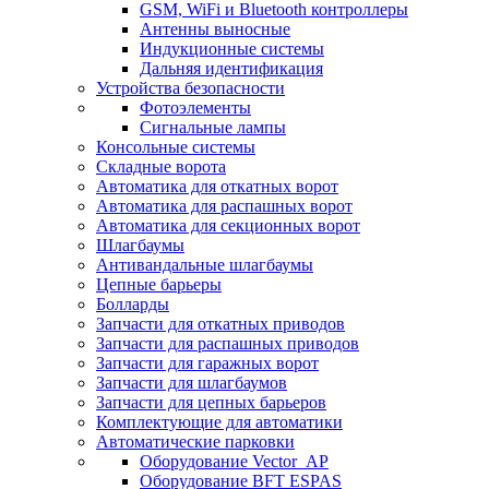
GSM, WiFi и Bluetooth контроллеры
Антенны выносные
Индукционные системы
Дальняя идентификация
Устройства безопасности
Фотоэлементы
Сигнальные лампы
Консольные системы
Складные ворота
Автоматика для откатных ворот
Автоматика для распашных ворот
Автоматика для секционных ворот
Шлагбаумы
Антивандальные шлагбаумы
Цепные барьеры
Болларды
Запчасти для откатных приводов
Запчасти для распашных приводов
Запчасти для гаражных ворот
Запчасти для шлагбаумов
Запчасти для цепных барьеров
Комплектующие для автоматики
Автоматические парковки
Оборудование Vector_AP
Оборудование BFT ESPAS