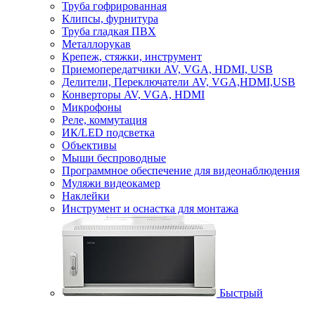
Труба гофрированная
Клипсы, фурнитура
Труба гладкая ПВХ
Металлорукав
Крепеж, стяжки, инструмент
Приемопередатчики AV, VGA, HDMI, USB
Делители, Переключатели AV, VGA,HDMI,USB
Конверторы AV, VGA, HDMI
Микрофоны
Реле, коммутация
ИК/LED подсветка
Объективы
Мыши беспроводные
Программное обеспечение для видеонаблюдения
Муляжи видеокамер
Наклейки
Инструмент и оснастка для монтажа
Быстрый