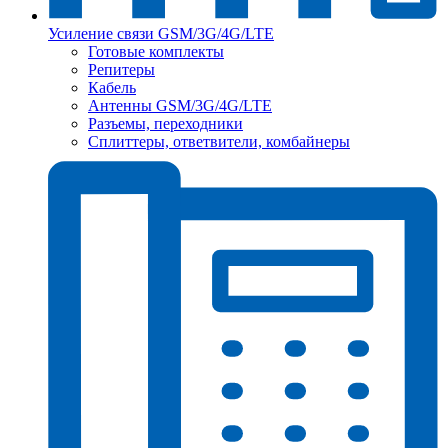
Усиление связи GSM/3G/4G/LTE
Готовые комплекты
Репитеры
Кабель
Антенны GSM/3G/4G/LTE
Разъемы, переходники
Сплиттеры, ответвители, комбайнеры