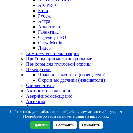
AX PRO
Болид
Рубеж
Астра
Альтоника
Галактика
Стрелец-ПРО
Crow Merlin
Лидер
Комплекты сигнализации
Приборы приемно-контрольные
Приборы для пультовой охраны
Извещатели
Пожарные датчики (извещатели)
Охранные датчики (извещатели)
Оповещатели
Автономные датчики
Аварийное освещение
Антенны
Тестеры
Система сбора извещений
Сайт использует файлы cookie, обрабатываемые вашим браузером.
Подробнее об этом вы можете узнать в настройках.
Расходные и монтажные материалы
Коробки коммутационные
Принять
Настроить
Отклонить
Кронштейны для извещателей