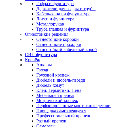
Гофра и фурнитура
Держатели для гофры и трубы
Кабель-канал и фурунитура
Лотки и фурнитура
Металлорукав
Труба гладкая и фурнитура
Огнестойкие решения
Огнестойкие коробки
Огнестойкие проходки
Огнестойкий кабельный короб
СИП фурнитура
Крепёж
Анкеры
Гвозди
Грузовой крепеж
Дюбели и дюбель-гвозди
Дюбель-хомут
Клей, Герметики, Пена
Мебельный крепеж
Метрический крепеж
Перфорированные монтажные детали
Площадка самоклеящаяся
Профессиональный крепеж
Разный крепеж
Саморезы