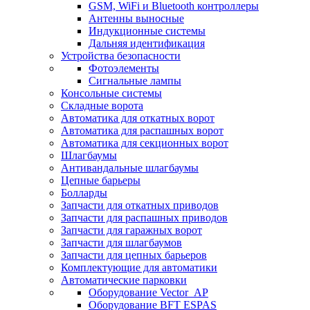
GSM, WiFi и Bluetooth контроллеры
Антенны выносные
Индукционные системы
Дальняя идентификация
Устройства безопасности
Фотоэлементы
Сигнальные лампы
Консольные системы
Складные ворота
Автоматика для откатных ворот
Автоматика для распашных ворот
Автоматика для секционных ворот
Шлагбаумы
Антивандальные шлагбаумы
Цепные барьеры
Болларды
Запчасти для откатных приводов
Запчасти для распашных приводов
Запчасти для гаражных ворот
Запчасти для шлагбаумов
Запчасти для цепных барьеров
Комплектующие для автоматики
Автоматические парковки
Оборудование Vector_AP
Оборудование BFT ESPAS