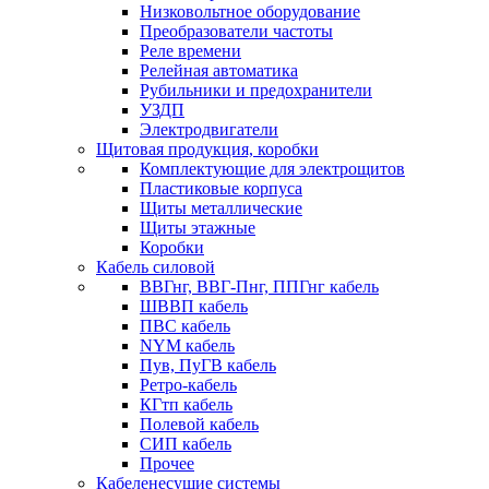
Низковольтное оборудование
Преобразователи частоты
Реле времени
Релейная автоматика
Рубильники и предохранители
УЗДП
Электродвигатели
Щитовая продукция, коробки
Комплектующие для электрощитов
Пластиковые корпуса
Щиты металлические
Щиты этажные
Коробки
Кабель силовой
ВВГнг, ВВГ-Пнг, ППГнг кабель
ШВВП кабель
ПВС кабель
NYM кабель
Пув, ПуГВ кабель
Ретро-кабель
КГтп кабель
Полевой кабель
СИП кабель
Прочее
Кабеленесущие системы