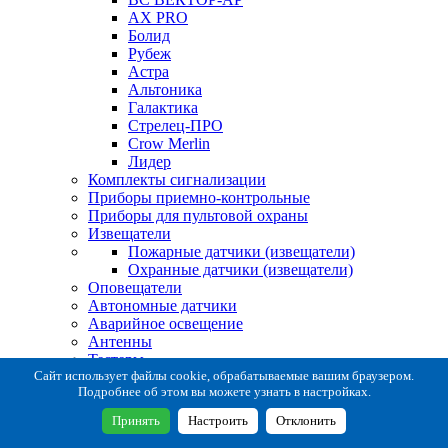
AX PRO
Болид
Рубеж
Астра
Альтоника
Галактика
Стрелец-ПРО
Crow Merlin
Лидер
Комплекты сигнализации
Приборы приемно-контрольные
Приборы для пультовой охраны
Извещатели
Пожарные датчики (извещатели)
Охранные датчики (извещатели)
Оповещатели
Автономные датчики
Аварийное освещение
Антенны
Тестеры
Система сбора извещений
Сайт использует файлы cookie, обрабатываемые вашим браузером.
Подробнее об этом вы можете узнать в настройках.
Расходные и монтажные материалы
Коробки коммутационные
Принять
Настроить
Отклонить
Кронштейны для извещателей