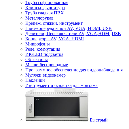
Труба гофрированная
Клипсы, фурнитура
Труба гладкая ПВХ
Металлорукав
Крепеж, стяжки, инструмент
Приемопередатчики AV, VGA, HDMI, USB
Делители, Переключатели AV, VGA,HDMI,USB
Конверторы AV, VGA, HDMI
Микрофоны
Реле, коммутация
ИК/LED подсветка
Объективы
Мыши беспроводные
Программное обеспечение для видеонаблюдения
Муляжи видеокамер
Наклейки
Инструмент и оснастка для монтажа
Быстрый