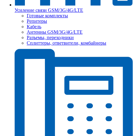
Усиление связи GSM/3G/4G/LTE
Готовые комплекты
Репитеры
Кабель
Антенны GSM/3G/4G/LTE
Разъемы, переходники
Сплиттеры, ответвители, комбайнеры