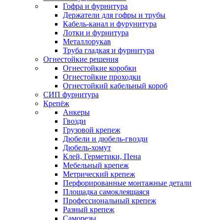
Гофра и фурнитура
Держатели для гофры и трубы
Кабель-канал и фурунитура
Лотки и фурнитура
Металлорукав
Труба гладкая и фурнитура
Огнестойкие решения
Огнестойкие коробки
Огнестойкие проходки
Огнестойкий кабельный короб
СИП фурнитура
Крепёж
Анкеры
Гвозди
Грузовой крепеж
Дюбели и дюбель-гвозди
Дюбель-хомут
Клей, Герметики, Пена
Мебельный крепеж
Метрический крепеж
Перфорированные монтажные детали
Площадка самоклеящаяся
Профессиональный крепеж
Разный крепеж
Саморезы