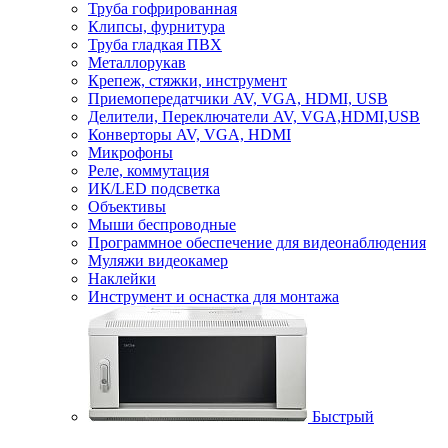
Труба гофрированная
Клипсы, фурнитура
Труба гладкая ПВХ
Металлорукав
Крепеж, стяжки, инструмент
Приемопередатчики AV, VGA, HDMI, USB
Делители, Переключатели AV, VGA,HDMI,USB
Конверторы AV, VGA, HDMI
Микрофоны
Реле, коммутация
ИК/LED подсветка
Объективы
Мыши беспроводные
Программное обеспечение для видеонаблюдения
Муляжи видеокамер
Наклейки
Инструмент и оснастка для монтажа
Быстрый