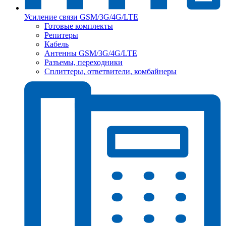
Усиление связи GSM/3G/4G/LTE
Готовые комплекты
Репитеры
Кабель
Антенны GSM/3G/4G/LTE
Разъемы, переходники
Сплиттеры, ответвители, комбайнеры