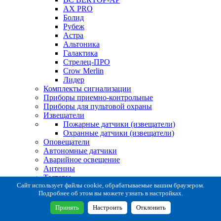
AX PRO
Болид
Рубеж
Астра
Альтоника
Галактика
Стрелец-ПРО
Crow Merlin
Лидер
Комплекты сигнализации
Приборы приемно-контрольные
Приборы для пультовой охраны
Извещатели
Пожарные датчики (извещатели)
Охранные датчики (извещатели)
Оповещатели
Автономные датчики
Аварийное освещение
Антенны
Тестеры
Система сбора извещений
Сайт использует файлы cookie, обрабатываемые вашим браузером.
Подробнее об этом вы можете узнать в настройках.
Расходные и монтажные материалы
Коробки коммутационные
Принять
Настроить
Отклонить
Кронштейны для извещателей