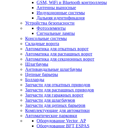
GSM, WiFi и Bluetooth контроллеры
Антенны выносные
Индукционные системы
Дальняя идентификация
Устройства безопасности
Фотоэлементы
Сигнальные лампы
Консольные системы
Складные ворота
Автоматика для откатных ворот
Автоматика для распашных ворот
Автоматика для секционных ворот
Шлагбаумы
Антивандальные шлагбаумы
Цепные барьеры
Болларды
Запчасти для откатных приводов
Запчасти для распашных приводов
Запчасти для гаражных ворот
Запчасти для шлагбаумов
Запчасти для цепных барьеров
Комплектующие для автоматики
Автоматические парковки
Оборудование Vector_AP
Оборудование BFT ESPAS