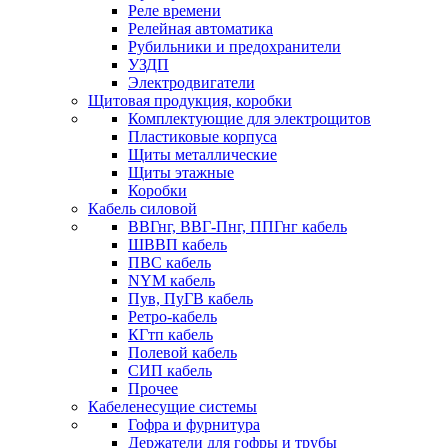
Реле времени
Релейная автоматика
Рубильники и предохранители
УЗДП
Электродвигатели
Щитовая продукция, коробки
Комплектующие для электрощитов
Пластиковые корпуса
Щиты металлические
Щиты этажные
Коробки
Кабель силовой
ВВГнг, ВВГ-Пнг, ППГнг кабель
ШВВП кабель
ПВС кабель
NYM кабель
Пув, ПуГВ кабель
Ретро-кабель
КГтп кабель
Полевой кабель
СИП кабель
Прочее
Кабеленесущие системы
Гофра и фурнитура
Держатели для гофры и трубы