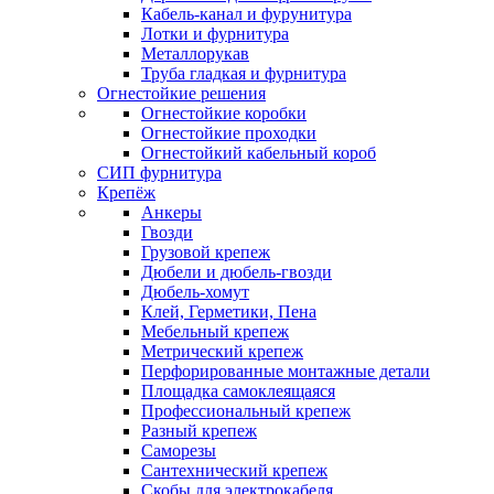
Кабель-канал и фурунитура
Лотки и фурнитура
Металлорукав
Труба гладкая и фурнитура
Огнестойкие решения
Огнестойкие коробки
Огнестойкие проходки
Огнестойкий кабельный короб
СИП фурнитура
Крепёж
Анкеры
Гвозди
Грузовой крепеж
Дюбели и дюбель-гвозди
Дюбель-хомут
Клей, Герметики, Пена
Мебельный крепеж
Метрический крепеж
Перфорированные монтажные детали
Площадка самоклеящаяся
Профессиональный крепеж
Разный крепеж
Саморезы
Сантехнический крепеж
Скобы для электрокабеля