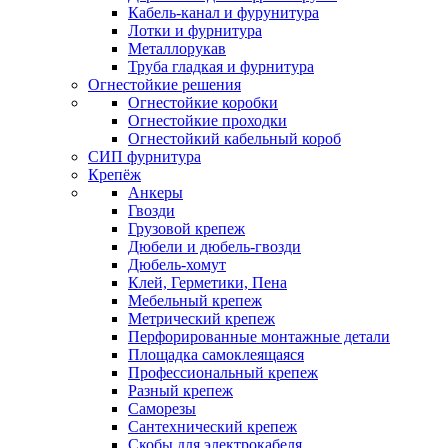
Кабель-канал и фурунитура
Лотки и фурнитура
Металлорукав
Труба гладкая и фурнитура
Огнестойкие решения
Огнестойкие коробки
Огнестойкие проходки
Огнестойкий кабельный короб
СИП фурнитура
Крепёж
Анкеры
Гвозди
Грузовой крепеж
Дюбели и дюбель-гвозди
Дюбель-хомут
Клей, Герметики, Пена
Мебельный крепеж
Метрический крепеж
Перфорированные монтажные детали
Площадка самоклеящаяся
Профессиональный крепеж
Разный крепеж
Саморезы
Сантехнический крепеж
Скобы для электрокабеля