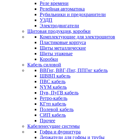
Реле времени
Релейная автоматика
Рубильники и предохранители
УЗДП
Электродвигатели
Щитовая продукция, коробки
Комплектующие для электрощитов
Пластиковые корпуса
Щиты металлические
Щиты этажные
Коробки
Кабель силовой
ВВГнг, ВВГ-Пнг, ППГнг кабель
ШВВП кабель
ПВС кабель
NYM кабель
Пув, ПуГВ кабель
Ретро-кабель
КГтп кабель
Полевой кабель
СИП кабель
Прочее
Кабеленесущие системы
Гофра и фурнитура
Держатели для гофры и трубы