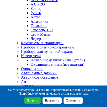
AX PRO
Болид
Рубеж
Астра
Альтоника
Галактика
Стрелец-ПРО
Crow Merlin
Лидер
Комплекты сигнализации
Приборы приемно-контрольные
Приборы для пультовой охраны
Извещатели
Пожарные датчики (извещатели)
Охранные датчики (извещатели)
Оповещатели
Автономные датчики
Аварийное освещение
Антенны
Тестеры
Система сбора извещений
Сайт использует файлы cookie, обрабатываемые вашим браузером.
Подробнее об этом вы можете узнать в настройках.
Расходные и монтажные материалы
Коробки коммутационные
Принять
Настроить
Отклонить
Кронштейны для извещателей