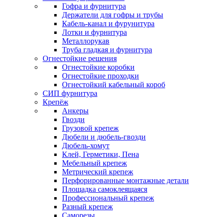
Гофра и фурнитура
Держатели для гофры и трубы
Кабель-канал и фурунитура
Лотки и фурнитура
Металлорукав
Труба гладкая и фурнитура
Огнестойкие решения
Огнестойкие коробки
Огнестойкие проходки
Огнестойкий кабельный короб
СИП фурнитура
Крепёж
Анкеры
Гвозди
Грузовой крепеж
Дюбели и дюбель-гвозди
Дюбель-хомут
Клей, Герметики, Пена
Мебельный крепеж
Метрический крепеж
Перфорированные монтажные детали
Площадка самоклеящаяся
Профессиональный крепеж
Разный крепеж
Саморезы