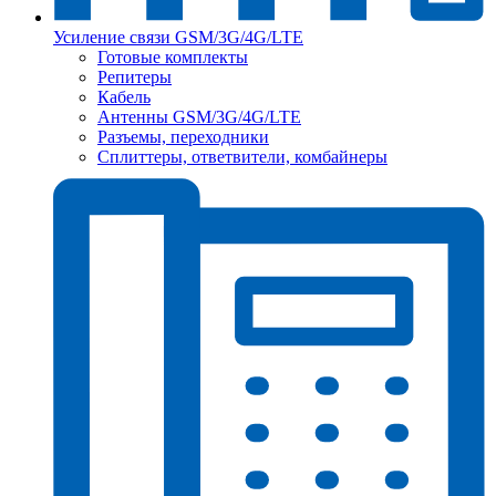
Усиление связи GSM/3G/4G/LTE
Готовые комплекты
Репитеры
Кабель
Антенны GSM/3G/4G/LTE
Разъемы, переходники
Сплиттеры, ответвители, комбайнеры