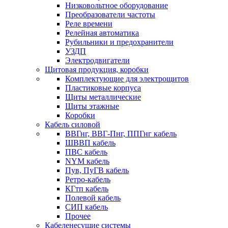
Низковольтное оборудование
Преобразователи частоты
Реле времени
Релейная автоматика
Рубильники и предохранители
УЗДП
Электродвигатели
Щитовая продукция, коробки
Комплектующие для электрощитов
Пластиковые корпуса
Щиты металлические
Щиты этажные
Коробки
Кабель силовой
ВВГнг, ВВГ-Пнг, ППГнг кабель
ШВВП кабель
ПВС кабель
NYM кабель
Пув, ПуГВ кабель
Ретро-кабель
КГтп кабель
Полевой кабель
СИП кабель
Прочее
Кабеленесущие системы