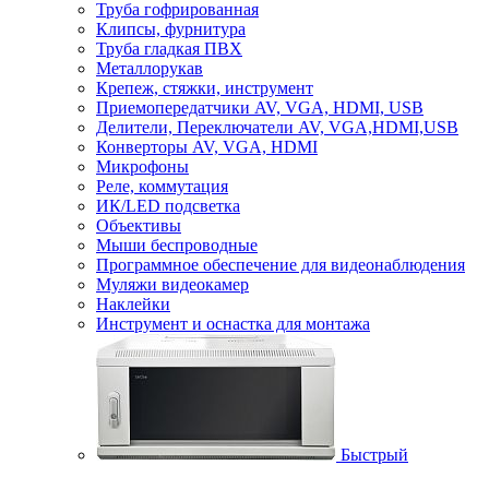
Труба гофрированная
Клипсы, фурнитура
Труба гладкая ПВХ
Металлорукав
Крепеж, стяжки, инструмент
Приемопередатчики AV, VGA, HDMI, USB
Делители, Переключатели AV, VGA,HDMI,USB
Конверторы AV, VGA, HDMI
Микрофоны
Реле, коммутация
ИК/LED подсветка
Объективы
Мыши беспроводные
Программное обеспечение для видеонаблюдения
Муляжи видеокамер
Наклейки
Инструмент и оснастка для монтажа
Быстрый