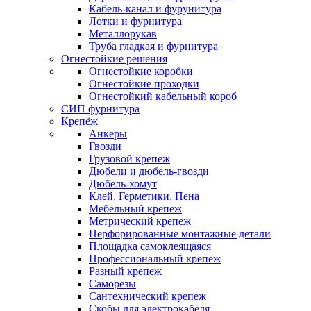
Кабель-канал и фурунитура
Лотки и фурнитура
Металлорукав
Труба гладкая и фурнитура
Огнестойкие решения
Огнестойкие коробки
Огнестойкие проходки
Огнестойкий кабельный короб
СИП фурнитура
Крепёж
Анкеры
Гвозди
Грузовой крепеж
Дюбели и дюбель-гвозди
Дюбель-хомут
Клей, Герметики, Пена
Мебельный крепеж
Метрический крепеж
Перфорированные монтажные детали
Площадка самоклеящаяся
Профессиональный крепеж
Разный крепеж
Саморезы
Сантехнический крепеж
Скобы для электрокабеля