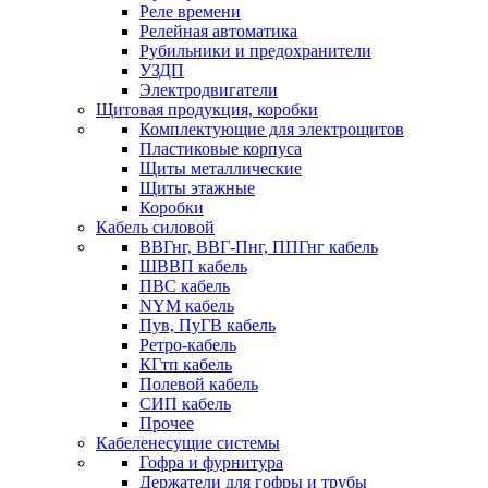
Реле времени
Релейная автоматика
Рубильники и предохранители
УЗДП
Электродвигатели
Щитовая продукция, коробки
Комплектующие для электрощитов
Пластиковые корпуса
Щиты металлические
Щиты этажные
Коробки
Кабель силовой
ВВГнг, ВВГ-Пнг, ППГнг кабель
ШВВП кабель
ПВС кабель
NYM кабель
Пув, ПуГВ кабель
Ретро-кабель
КГтп кабель
Полевой кабель
СИП кабель
Прочее
Кабеленесущие системы
Гофра и фурнитура
Держатели для гофры и трубы