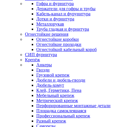
Гофра и фурнитура
Держатели для гофры и трубы
Кабель-канал и фурунитура
Лотки и фурнитура
Металлорукав
Труба гладкая и фурнитура
Огнестойкие решения
Огнестойкие коробки
Огнестойкие проходки
Огнестойкий кабельный короб
СИП фурнитура
Крепёж
Анкеры
Гвозди
Грузовой крепеж
Дюбели и дюбель-гвозди
Дюбель-хомут
Клей, Герметики, Пена
Мебельный крепеж
Метрический крепеж
Перфорированные монтажные детали
Площадка самоклеящаяся
Профессиональный крепеж
Разный крепеж
Саморезы