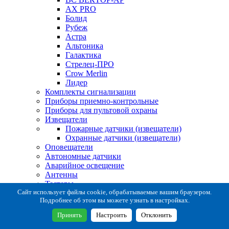
AX PRO
Болид
Рубеж
Астра
Альтоника
Галактика
Стрелец-ПРО
Crow Merlin
Лидер
Комплекты сигнализации
Приборы приемно-контрольные
Приборы для пультовой охраны
Извещатели
Пожарные датчики (извещатели)
Охранные датчики (извещатели)
Оповещатели
Автономные датчики
Аварийное освещение
Антенны
Тестеры
Система сбора извещений
Сайт использует файлы cookie, обрабатываемые вашим браузером.
Подробнее об этом вы можете узнать в настройках.
Расходные и монтажные материалы
Коробки коммутационные
Принять
Настроить
Отклонить
Кронштейны для извещателей