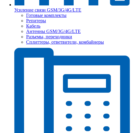
Усиление связи GSM/3G/4G/LTE
Готовые комплекты
Репитеры
Кабель
Антенны GSM/3G/4G/LTE
Разъемы, переходники
Сплиттеры, ответвители, комбайнеры