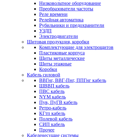
Низковольтное оборудование
Преобразователи частоты
Реле времени
Релейная автоматика
Рубильники и предохранители
УЗДП
Электродвигатели
Щитовая продукция, коробки
Комплектующие для электрощитов
Пластиковые корпуса
Щиты металлические
Щиты этажные
Коробки
Кабель силовой
ВВГнг, ВВГ-Пнг, ППГнг кабель
ШВВП кабель
ПВС кабель
NYM кабель
Пув, ПуГВ кабель
Ретро-кабель
КГтп кабель
Полевой кабель
СИП кабель
Прочее
Кабеленесущие системы