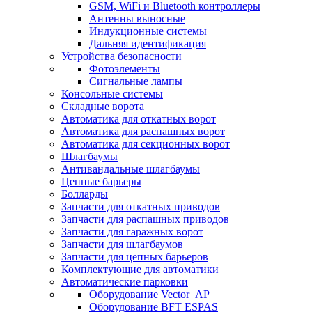
GSM, WiFi и Bluetooth контроллеры
Антенны выносные
Индукционные системы
Дальняя идентификация
Устройства безопасности
Фотоэлементы
Сигнальные лампы
Консольные системы
Складные ворота
Автоматика для откатных ворот
Автоматика для распашных ворот
Автоматика для секционных ворот
Шлагбаумы
Антивандальные шлагбаумы
Цепные барьеры
Болларды
Запчасти для откатных приводов
Запчасти для распашных приводов
Запчасти для гаражных ворот
Запчасти для шлагбаумов
Запчасти для цепных барьеров
Комплектующие для автоматики
Автоматические парковки
Оборудование Vector_AP
Оборудование BFT ESPAS