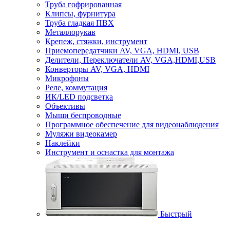
Труба гофрированная
Клипсы, фурнитура
Труба гладкая ПВХ
Металлорукав
Крепеж, стяжки, инструмент
Приемопередатчики AV, VGA, HDMI, USB
Делители, Переключатели AV, VGA,HDMI,USB
Конверторы AV, VGA, HDMI
Микрофоны
Реле, коммутация
ИК/LED подсветка
Объективы
Мыши беспроводные
Программное обеспечение для видеонаблюдения
Муляжи видеокамер
Наклейки
Инструмент и оснастка для монтажа
Быстрый