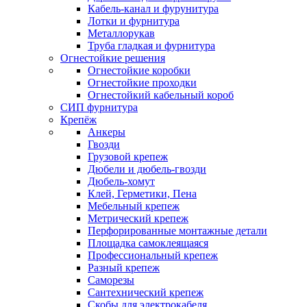
Кабель-канал и фурунитура
Лотки и фурнитура
Металлорукав
Труба гладкая и фурнитура
Огнестойкие решения
Огнестойкие коробки
Огнестойкие проходки
Огнестойкий кабельный короб
СИП фурнитура
Крепёж
Анкеры
Гвозди
Грузовой крепеж
Дюбели и дюбель-гвозди
Дюбель-хомут
Клей, Герметики, Пена
Мебельный крепеж
Метрический крепеж
Перфорированные монтажные детали
Площадка самоклеящаяся
Профессиональный крепеж
Разный крепеж
Саморезы
Сантехнический крепеж
Скобы для электрокабеля