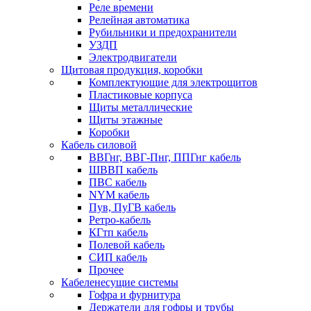
Реле времени
Релейная автоматика
Рубильники и предохранители
УЗДП
Электродвигатели
Щитовая продукция, коробки
Комплектующие для электрощитов
Пластиковые корпуса
Щиты металлические
Щиты этажные
Коробки
Кабель силовой
ВВГнг, ВВГ-Пнг, ППГнг кабель
ШВВП кабель
ПВС кабель
NYM кабель
Пув, ПуГВ кабель
Ретро-кабель
КГтп кабель
Полевой кабель
СИП кабель
Прочее
Кабеленесущие системы
Гофра и фурнитура
Держатели для гофры и трубы