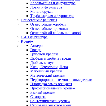
Кабель-канал и фурунитура
Лотки и фурнитура
Металлорукав
Труба гладкая и фурнитура
Огнестойкие решения
Огнестойкие коробки
Огнестойкие проходки
Огнестойкий кабельный короб
СИП фурнитура
Крепёж
Анкеры
Гвозди
Грузовой крепеж
Дюбели и дюбель-гвозди
Дюбель-хомут
Клей, Герметики, Пена
Мебельный крепеж
Метрический крепеж
Перфорированные монтажные детали
Площадка самоклеящаяся
Профессиональный крепеж
Разный крепеж
Саморезы
Сантехнический крепеж
Скобы для электрокабеля