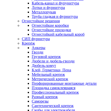
Кабель-канал и фурунитура
Лотки и фурнитура
Металлорукав
Труба гладкая и фурнитура
Огнестойкие решения
Огнестойкие коробки
Огнестойкие проходки
Огнестойкий кабельный короб
СИП фурнитура
Крепёж
Анкеры
Гвозди
Грузовой крепеж
Дюбели и дюбель-гвозди
Дюбель-хомут
Клей, Герметики, Пена
Мебельный крепеж
Метрический крепеж
Перфорированные монтажные детали
Площадка самоклеящаяся
Профессиональный крепеж
Разный крепеж
Саморезы
Сантехнический крепеж
Скобы для электрокабеля