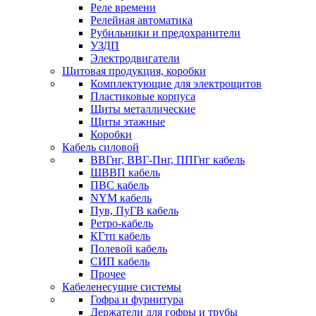
Реле времени
Релейная автоматика
Рубильники и предохранители
УЗДП
Электродвигатели
Щитовая продукция, коробки
Комплектующие для электрощитов
Пластиковые корпуса
Щиты металлические
Щиты этажные
Коробки
Кабель силовой
ВВГнг, ВВГ-Пнг, ППГнг кабель
ШВВП кабель
ПВС кабель
NYM кабель
Пув, ПуГВ кабель
Ретро-кабель
КГтп кабель
Полевой кабель
СИП кабель
Прочее
Кабеленесущие системы
Гофра и фурнитура
Держатели для гофры и трубы