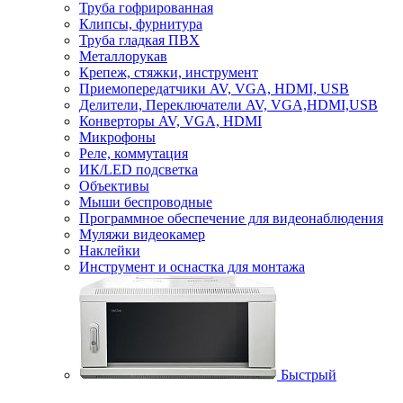
Труба гофрированная
Клипсы, фурнитура
Труба гладкая ПВХ
Металлорукав
Крепеж, стяжки, инструмент
Приемопередатчики AV, VGA, HDMI, USB
Делители, Переключатели AV, VGA,HDMI,USB
Конверторы AV, VGA, HDMI
Микрофоны
Реле, коммутация
ИК/LED подсветка
Объективы
Мыши беспроводные
Программное обеспечение для видеонаблюдения
Муляжи видеокамер
Наклейки
Инструмент и оснастка для монтажа
Быстрый