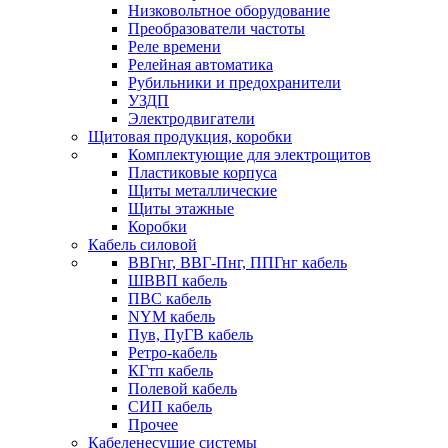
Низковольтное оборудование
Преобразователи частоты
Реле времени
Релейная автоматика
Рубильники и предохранители
УЗДП
Электродвигатели
Щитовая продукция, коробки
Комплектующие для электрощитов
Пластиковые корпуса
Щиты металлические
Щиты этажные
Коробки
Кабель силовой
ВВГнг, ВВГ-Пнг, ППГнг кабель
ШВВП кабель
ПВС кабель
NYM кабель
Пув, ПуГВ кабель
Ретро-кабель
КГтп кабель
Полевой кабель
СИП кабель
Прочее
Кабеленесущие системы