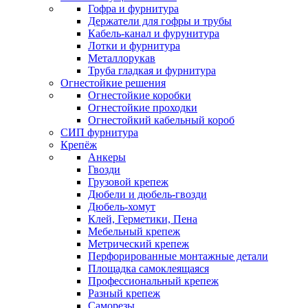
Гофра и фурнитура
Держатели для гофры и трубы
Кабель-канал и фурунитура
Лотки и фурнитура
Металлорукав
Труба гладкая и фурнитура
Огнестойкие решения
Огнестойкие коробки
Огнестойкие проходки
Огнестойкий кабельный короб
СИП фурнитура
Крепёж
Анкеры
Гвозди
Грузовой крепеж
Дюбели и дюбель-гвозди
Дюбель-хомут
Клей, Герметики, Пена
Мебельный крепеж
Метрический крепеж
Перфорированные монтажные детали
Площадка самоклеящаяся
Профессиональный крепеж
Разный крепеж
Саморезы