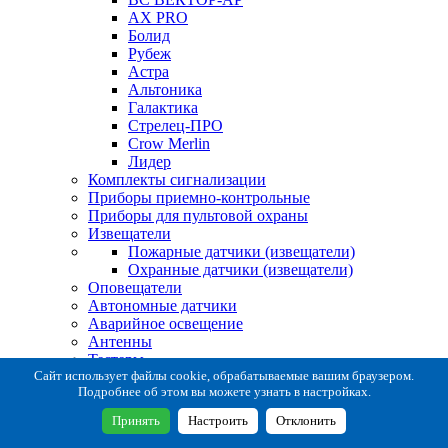
AX PRO
Болид
Рубеж
Астра
Альтоника
Галактика
Стрелец-ПРО
Crow Merlin
Лидер
Комплекты сигнализации
Приборы приемно-контрольные
Приборы для пультовой охраны
Извещатели
Пожарные датчики (извещатели)
Охранные датчики (извещатели)
Оповещатели
Автономные датчики
Аварийное освещение
Антенны
Тестеры
Система сбора извещений
Сайт использует файлы cookie, обрабатываемые вашим браузером.
Подробнее об этом вы можете узнать в настройках.
Расходные и монтажные материалы
Коробки коммутационные
Принять
Настроить
Отклонить
Кронштейны для извещателей