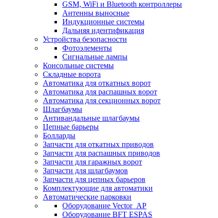
GSM, WiFi и Bluetooth контроллеры
Антенны выносные
Индукционные системы
Дальняя идентификация
Устройства безопасности
Фотоэлементы
Сигнальные лампы
Консольные системы
Складные ворота
Автоматика для откатных ворот
Автоматика для распашных ворот
Автоматика для секционных ворот
Шлагбаумы
Антивандальные шлагбаумы
Цепные барьеры
Болларды
Запчасти для откатных приводов
Запчасти для распашных приводов
Запчасти для гаражных ворот
Запчасти для шлагбаумов
Запчасти для цепных барьеров
Комплектующие для автоматики
Автоматические парковки
Оборудование Vector_AP
Оборудование BFT ESPAS