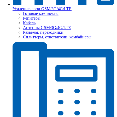
Усиление связи GSM/3G/4G/LTE
Готовые комплекты
Репитеры
Кабель
Антенны GSM/3G/4G/LTE
Разъемы, переходники
Сплиттеры, ответвители, комбайнеры