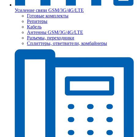
Усиление связи GSM/3G/4G/LTE
Готовые комплекты
Репитеры
Кабель
Антенны GSM/3G/4G/LTE
Разъемы, переходники
Сплиттеры, ответвители, комбайнеры