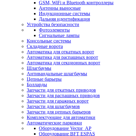
GSM, WiFi и Bluetooth контроллеры
Антенны выносные
Индукционные системы
Дальняя идентификация
Устройства безопасности
Фотоэлементы
Сигнальные лампы
Консольные системы
Складные ворота
Автоматика для откатных ворот
Автоматика для распашных ворот
Автоматика для секционных ворот
Шлагбаумы
Антивандальные шлагбаумы
Цепные барьеры
Болларды
Запчасти для откатных приводов
Запчасти для распашных приводов
Запчасти для гаражных ворот
Запчасти для шлагбаумов
Запчасти для цепных барьеров
Комплектующие для автоматики
Автоматические парковки
Оборудование Vector_AP
Оборудование BFT ESPAS