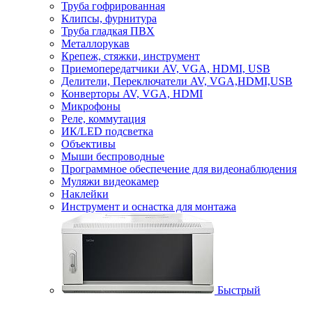
Труба гофрированная
Клипсы, фурнитура
Труба гладкая ПВХ
Металлорукав
Крепеж, стяжки, инструмент
Приемопередатчики AV, VGA, HDMI, USB
Делители, Переключатели AV, VGA,HDMI,USB
Конверторы AV, VGA, HDMI
Микрофоны
Реле, коммутация
ИК/LED подсветка
Объективы
Мыши беспроводные
Программное обеспечение для видеонаблюдения
Муляжи видеокамер
Наклейки
Инструмент и оснастка для монтажа
Быстрый