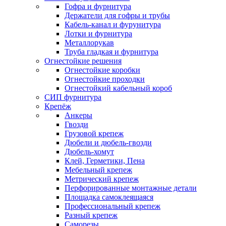
Гофра и фурнитура
Держатели для гофры и трубы
Кабель-канал и фурунитура
Лотки и фурнитура
Металлорукав
Труба гладкая и фурнитура
Огнестойкие решения
Огнестойкие коробки
Огнестойкие проходки
Огнестойкий кабельный короб
СИП фурнитура
Крепёж
Анкеры
Гвозди
Грузовой крепеж
Дюбели и дюбель-гвозди
Дюбель-хомут
Клей, Герметики, Пена
Мебельный крепеж
Метрический крепеж
Перфорированные монтажные детали
Площадка самоклеящаяся
Профессиональный крепеж
Разный крепеж
Саморезы