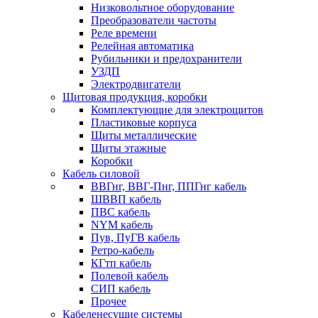
Низковольтное оборудование
Преобразователи частоты
Реле времени
Релейная автоматика
Рубильники и предохранители
УЗДП
Электродвигатели
Щитовая продукция, коробки
Комплектующие для электрощитов
Пластиковые корпуса
Щиты металлические
Щиты этажные
Коробки
Кабель силовой
ВВГнг, ВВГ-Пнг, ППГнг кабель
ШВВП кабель
ПВС кабель
NYM кабель
Пув, ПуГВ кабель
Ретро-кабель
КГтп кабель
Полевой кабель
СИП кабель
Прочее
Кабеленесущие системы