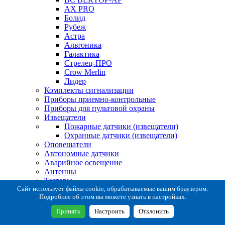
AX PRO
Болид
Рубеж
Астра
Альтоника
Галактика
Стрелец-ПРО
Crow Merlin
Лидер
Комплекты сигнализации
Приборы приемно-контрольные
Приборы для пультовой охраны
Извещатели
Пожарные датчики (извещатели)
Охранные датчики (извещатели)
Оповещатели
Автономные датчики
Аварийное освещение
Антенны
Тестеры
Система сбора извещений
Сайт использует файлы cookie, обрабатываемые вашим браузером.
Подробнее об этом вы можете узнать в настройках.
Расходные и монтажные материалы
Коробки коммутационные
Принять
Настроить
Отклонить
Кронштейны для извещателей