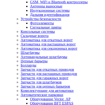
GSM, WiFi и Bluetooth контроллеры
Антенны выносные
Индукционные системы
Дальняя идентификация
Устройства безопасности
Фотоэлементы
Сигнальные лампы
Консольные системы
Складные ворота
Автоматика для откатных ворот
Автоматика для распашных ворот
Автоматика для секционных ворот
Шлагбаумы
Антивандальные шлагбаумы
Цепные барьеры
Болларды
Запчасти для откатных приводов
Запчасти для распашных приводов
Запчасти для гаражных ворот
Запчасти для шлагбаумов
Запчасти для цепных барьеров
Комплектующие для автоматики
Автоматические парковки
Оборудование Vector_AP
Оборудование BFT ESPAS