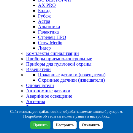
AX PRO
Болид
Рубеж
Астра
Альтоника
Галактика
Стрелец-ПРО
Crow Merlin
Лидер
Комплекты сигнализации
Приборы приемно-контрольные
Приборы для пультовой охраны
Извещатели
Пожарные датчики (извещатели)
Охранные датчики (извещатели)
Оповещатели
Автономные датчики
Аварийное освещение
Антенны
Тестеры
Система сбора извещений
Сайт использует файлы cookie, обрабатываемые вашим браузером.
Подробнее об этом вы можете узнать в настройках.
Расходные и монтажные материалы
Коробки коммутационные
Принять
Настроить
Отклонить
Кронштейны для извещателей