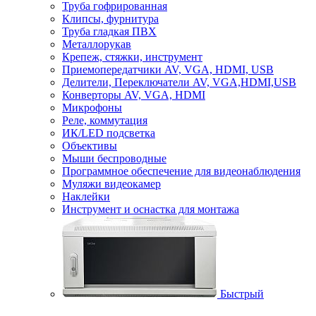
Труба гофрированная
Клипсы, фурнитура
Труба гладкая ПВХ
Металлорукав
Крепеж, стяжки, инструмент
Приемопередатчики AV, VGA, HDMI, USB
Делители, Переключатели AV, VGA,HDMI,USB
Конверторы AV, VGA, HDMI
Микрофоны
Реле, коммутация
ИК/LED подсветка
Объективы
Мыши беспроводные
Программное обеспечение для видеонаблюдения
Муляжи видеокамер
Наклейки
Инструмент и оснастка для монтажа
Быстрый