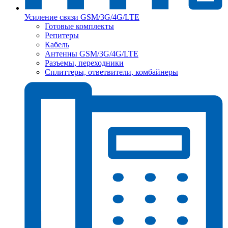
Усиление связи GSM/3G/4G/LTE
Готовые комплекты
Репитеры
Кабель
Антенны GSM/3G/4G/LTE
Разъемы, переходники
Сплиттеры, ответвители, комбайнеры