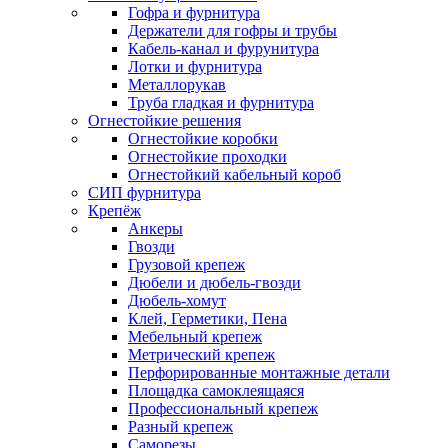
Гофра и фурнитура
Держатели для гофры и трубы
Кабель-канал и фурунитура
Лотки и фурнитура
Металлорукав
Труба гладкая и фурнитура
Огнестойкие решения
Огнестойкие коробки
Огнестойкие проходки
Огнестойкий кабельный короб
СИП фурнитура
Крепёж
Анкеры
Гвозди
Грузовой крепеж
Дюбели и дюбель-гвозди
Дюбель-хомут
Клей, Герметики, Пена
Мебельный крепеж
Метрический крепеж
Перфорированные монтажные детали
Площадка самоклеящаяся
Профессиональный крепеж
Разный крепеж
Саморезы