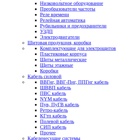
Низковольтное оборудование
Преобразователи частоты
Реле времени
Релейная автоматика
Рубильники и предохранители
УЗДП
Электродвигатели
Щитовая продукция, коробки
Комплектующие для электрощитов
Пластиковые корпуса
Щиты металлические
Щиты этажные
Коробки
Кабель силовой
ВВГнг, ВВГ-Пнг, ППГнг кабель
ШВВП кабель
ПВС кабель
NYM кабель
Пув, ПуГВ кабель
Ретро-кабель
КГтп кабель
Полевой кабель
СИП кабель
Прочее
Кабеленесущие системы