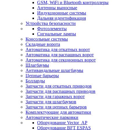
GSM, WiFi и Bluetooth контроллеры
Антенны выносные
Индукционные системы
Дальняя идентификация
Устройства безопасности
Фотоэлементы
Сигнальные лампы
Консольные системы
Складные ворота
Автоматика для откатных ворот
Автоматика для распашных ворот
Автоматика для секционных ворот
Шлагбаумы
Антивандальные шлагбаумы
Цепные барьеры
Болларды
Запчасти для откатных приводов
Запчасти для распашных приводов
Запчасти для гаражных ворот
Запчасти для шлагбаумов
Запчасти для цепных барьеров
Комплектующие для автоматики
Автоматические парковки
Оборудование Vector_AP
Оборудование BFT ESPAS