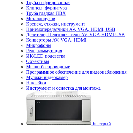
Труба гофрированная
Клипсы, фурнитура
Труба гладкая ПВХ
Металлорукав
Крепеж, стяжки, инструмент
Приемопередатчики AV, VGA, HDMI, USB
Делители, Переключатели AV, VGA,HDMI,USB
Конверторы AV, VGA, HDMI
Микрофоны
Реле, коммутация
ИК/LED подсветка
Объективы
Мыши беспроводные
Программное обеспечение для видеонаблюдения
Муляжи видеокамер
Наклейки
Инструмент и оснастка для монтажа
Быстрый