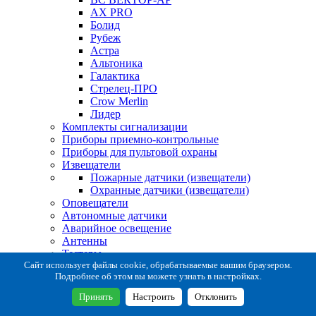
AX PRO
Болид
Рубеж
Астра
Альтоника
Галактика
Стрелец-ПРО
Crow Merlin
Лидер
Комплекты сигнализации
Приборы приемно-контрольные
Приборы для пультовой охраны
Извещатели
Пожарные датчики (извещатели)
Охранные датчики (извещатели)
Оповещатели
Автономные датчики
Аварийное освещение
Антенны
Тестеры
Система сбора извещений
Сайт использует файлы cookie, обрабатываемые вашим браузером.
Подробнее об этом вы можете узнать в настройках.
Расходные и монтажные материалы
Коробки коммутационные
Принять
Настроить
Отклонить
Кронштейны для извещателей