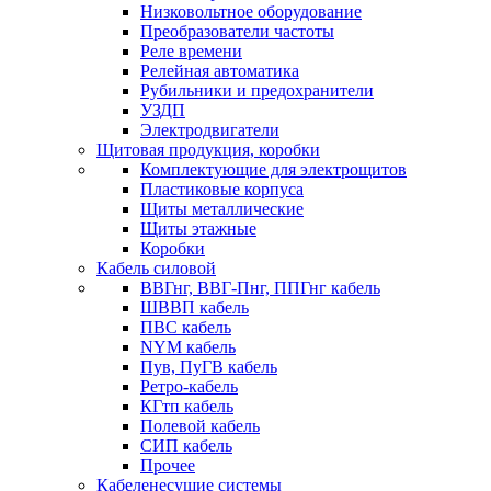
Низковольтное оборудование
Преобразователи частоты
Реле времени
Релейная автоматика
Рубильники и предохранители
УЗДП
Электродвигатели
Щитовая продукция, коробки
Комплектующие для электрощитов
Пластиковые корпуса
Щиты металлические
Щиты этажные
Коробки
Кабель силовой
ВВГнг, ВВГ-Пнг, ППГнг кабель
ШВВП кабель
ПВС кабель
NYM кабель
Пув, ПуГВ кабель
Ретро-кабель
КГтп кабель
Полевой кабель
СИП кабель
Прочее
Кабеленесущие системы