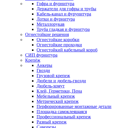
Гофра и фурнитура
Держатели для гофры и трубы
Кабель-канал и фурунитура
Лотки и фурнитура
Металлорукав
Труба гладкая и фурнитура
Огнестойкие решения
Огнестойкие коробки
Огнестойкие проходки
Огнестойкий кабельный короб
СИП фурнитура
Крепёж
Анкеры
Гвозди
Грузовой крепеж
Дюбели и дюбель-гвозди
Дюбель-хомут
Клей, Герметики, Пена
Мебельный крепеж
Метрический крепеж
Перфорированные монтажные детали
Площадка самоклеящаяся
Профессиональный крепеж
Разный крепеж
Саморезы