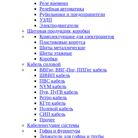
Реле времени
Релейная автоматика
Рубильники и предохранители
УЗДП
Электродвигатели
Щитовая продукция, коробки
Комплектующие для электрощитов
Пластиковые корпуса
Щиты металлические
Щиты этажные
Коробки
Кабель силовой
ВВГнг, ВВГ-Пнг, ППГнг кабель
ШВВП кабель
ПВС кабель
NYM кабель
Пув, ПуГВ кабель
Ретро-кабель
КГтп кабель
Полевой кабель
СИП кабель
Прочее
Кабеленесущие системы
Гофра и фурнитура
Держатели для гофры и трубы