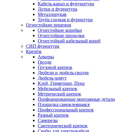
Кабель-канал и фурунитура
Лотки и фурнитура
Металлорукав
Труба гладкая и фурнитура
Огнестойкие решения
Огнестойкие коробки
Огнестойкие проходки
Огнестойкий кабельный короб
СИП фурнитура
Крепёж
Анкеры
Гвозди
Грузовой крепеж
Дюбели и дюбель-гвозди
Дюбель-хомут
Клей, Герметики, Пена
Мебельный крепеж
Метрический крепеж
Перфорированные монтажные детали
Площадка самоклеящаяся
Профессиональный крепеж
Разный крепеж
Саморезы
Сантехнический крепеж
Скобы для электрокабеля