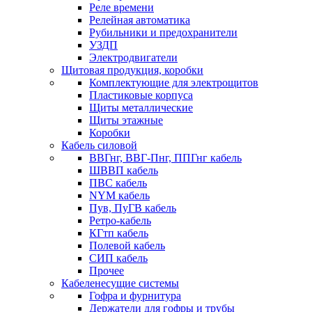
Реле времени
Релейная автоматика
Рубильники и предохранители
УЗДП
Электродвигатели
Щитовая продукция, коробки
Комплектующие для электрощитов
Пластиковые корпуса
Щиты металлические
Щиты этажные
Коробки
Кабель силовой
ВВГнг, ВВГ-Пнг, ППГнг кабель
ШВВП кабель
ПВС кабель
NYM кабель
Пув, ПуГВ кабель
Ретро-кабель
КГтп кабель
Полевой кабель
СИП кабель
Прочее
Кабеленесущие системы
Гофра и фурнитура
Держатели для гофры и трубы