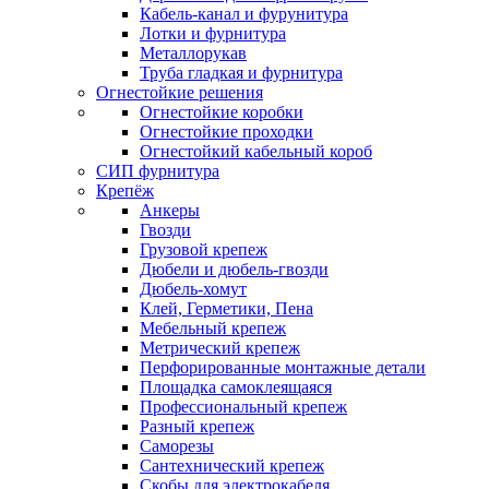
Кабель-канал и фурунитура
Лотки и фурнитура
Металлорукав
Труба гладкая и фурнитура
Огнестойкие решения
Огнестойкие коробки
Огнестойкие проходки
Огнестойкий кабельный короб
СИП фурнитура
Крепёж
Анкеры
Гвозди
Грузовой крепеж
Дюбели и дюбель-гвозди
Дюбель-хомут
Клей, Герметики, Пена
Мебельный крепеж
Метрический крепеж
Перфорированные монтажные детали
Площадка самоклеящаяся
Профессиональный крепеж
Разный крепеж
Саморезы
Сантехнический крепеж
Скобы для электрокабеля