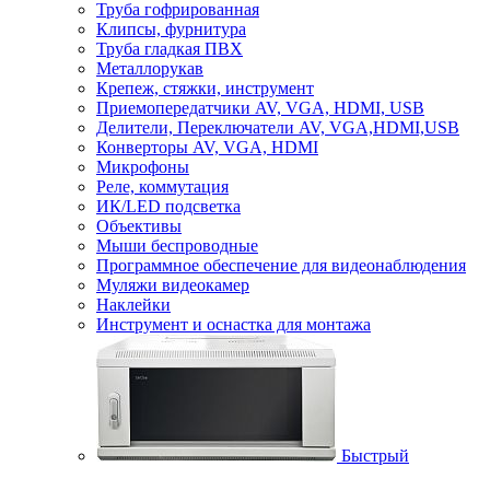
Труба гофрированная
Клипсы, фурнитура
Труба гладкая ПВХ
Металлорукав
Крепеж, стяжки, инструмент
Приемопередатчики AV, VGA, HDMI, USB
Делители, Переключатели AV, VGA,HDMI,USB
Конверторы AV, VGA, HDMI
Микрофоны
Реле, коммутация
ИК/LED подсветка
Объективы
Мыши беспроводные
Программное обеспечение для видеонаблюдения
Муляжи видеокамер
Наклейки
Инструмент и оснастка для монтажа
Быстрый