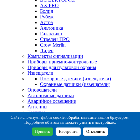
AX PRO
Болид
Рубеж
Астра
Альтоника
Галактика
Стрелец-ПРО
Crow Merlin
Лидер
Комплекты сигнализации
Приборы приемно-контрольные
Приборы для пультовой охраны
Извещатели
Пожарные датчики (извещатели)
Охранные датчики (извещатели)
Оповещатели
Автономные датчики
Аварийное освещение
Антенны
Тестеры
Система сбора извещений
Сайт использует файлы cookie, обрабатываемые вашим браузером.
Подробнее об этом вы можете узнать в настройках.
Расходные и монтажные материалы
Коробки коммутационные
Принять
Настроить
Отклонить
Кронштейны для извещателей