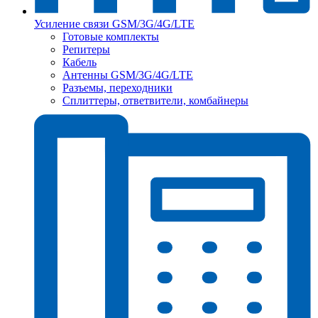
Усиление связи GSM/3G/4G/LTE
Готовые комплекты
Репитеры
Кабель
Антенны GSM/3G/4G/LTE
Разъемы, переходники
Сплиттеры, ответвители, комбайнеры