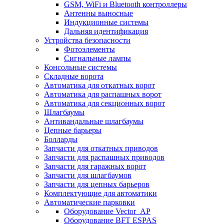
GSM, WiFi и Bluetooth контроллеры
Антенны выносные
Индукционные системы
Дальняя идентификация
Устройства безопасности
Фотоэлементы
Сигнальные лампы
Консольные системы
Складные ворота
Автоматика для откатных ворот
Автоматика для распашных ворот
Автоматика для секционных ворот
Шлагбаумы
Антивандальные шлагбаумы
Цепные барьеры
Болларды
Запчасти для откатных приводов
Запчасти для распашных приводов
Запчасти для гаражных ворот
Запчасти для шлагбаумов
Запчасти для цепных барьеров
Комплектующие для автоматики
Автоматические парковки
Оборудование Vector_AP
Оборудование BFT ESPAS