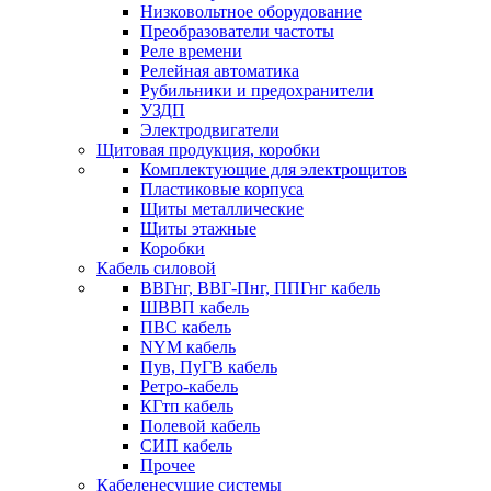
Низковольтное оборудование
Преобразователи частоты
Реле времени
Релейная автоматика
Рубильники и предохранители
УЗДП
Электродвигатели
Щитовая продукция, коробки
Комплектующие для электрощитов
Пластиковые корпуса
Щиты металлические
Щиты этажные
Коробки
Кабель силовой
ВВГнг, ВВГ-Пнг, ППГнг кабель
ШВВП кабель
ПВС кабель
NYM кабель
Пув, ПуГВ кабель
Ретро-кабель
КГтп кабель
Полевой кабель
СИП кабель
Прочее
Кабеленесущие системы