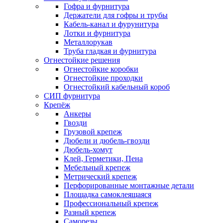
Гофра и фурнитура
Держатели для гофры и трубы
Кабель-канал и фурунитура
Лотки и фурнитура
Металлорукав
Труба гладкая и фурнитура
Огнестойкие решения
Огнестойкие коробки
Огнестойкие проходки
Огнестойкий кабельный короб
СИП фурнитура
Крепёж
Анкеры
Гвозди
Грузовой крепеж
Дюбели и дюбель-гвозди
Дюбель-хомут
Клей, Герметики, Пена
Мебельный крепеж
Метрический крепеж
Перфорированные монтажные детали
Площадка самоклеящаяся
Профессиональный крепеж
Разный крепеж
Саморезы