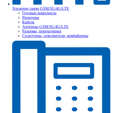
Усиление связи GSM/3G/4G/LTE
Готовые комплекты
Репитеры
Кабель
Антенны GSM/3G/4G/LTE
Разъемы, переходники
Сплиттеры, ответвители, комбайнеры