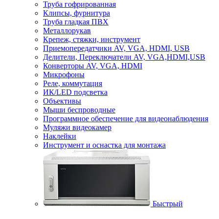
Труба гофрированная
Клипсы, фурнитура
Труба гладкая ПВХ
Металлорукав
Крепеж, стяжки, инструмент
Приемопередатчики AV, VGA, HDMI, USB
Делители, Переключатели AV, VGA,HDMI,USB
Конверторы AV, VGA, HDMI
Микрофоны
Реле, коммутация
ИК/LED подсветка
Объективы
Мыши беспроводные
Программное обеспечение для видеонаблюдения
Муляжи видеокамер
Наклейки
Инструмент и оснастка для монтажа
Быстрый