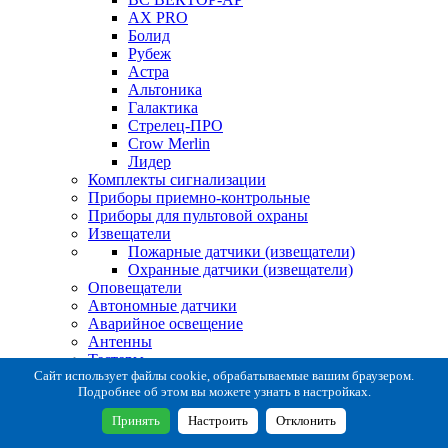
AX PRO
Болид
Рубеж
Астра
Альтоника
Галактика
Стрелец-ПРО
Crow Merlin
Лидер
Комплекты сигнализации
Приборы приемно-контрольные
Приборы для пультовой охраны
Извещатели
Пожарные датчики (извещатели)
Охранные датчики (извещатели)
Оповещатели
Автономные датчики
Аварийное освещение
Антенны
Тестеры
Система сбора извещений
Сайт использует файлы cookie, обрабатываемые вашим браузером.
Подробнее об этом вы можете узнать в настройках.
Расходные и монтажные материалы
Коробки коммутационные
Принять
Настроить
Отклонить
Кронштейны для извещателей