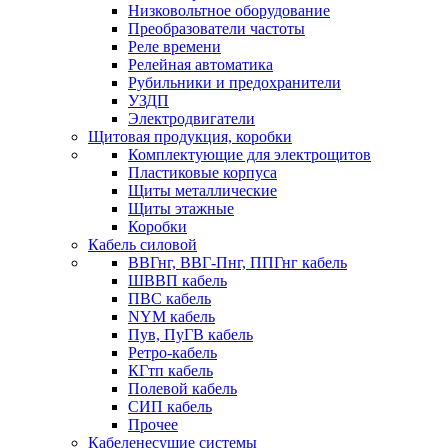
Низковольтное оборудование
Преобразователи частоты
Реле времени
Релейная автоматика
Рубильники и предохранители
УЗДП
Электродвигатели
Щитовая продукция, коробки
Комплектующие для электрощитов
Пластиковые корпуса
Щиты металлические
Щиты этажные
Коробки
Кабель силовой
ВВГнг, ВВГ-Пнг, ППГнг кабель
ШВВП кабель
ПВС кабель
NYM кабель
Пув, ПуГВ кабель
Ретро-кабель
КГтп кабель
Полевой кабель
СИП кабель
Прочее
Кабеленесущие системы