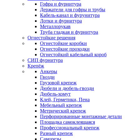
Гофра и фурнитура
Держатели для гофры и трубы
Кабель-канал и фурунитура
Лотки и фурнитура
Металлорукав
Труба гладкая и фурнитура
Огнестойкие решения
Огнестойкие коробки
Огнестойкие проходки
Огнестойкий кабельный короб
СИП фурнитура
Крепёж
Анкеры
Гвозди
Грузовой крепеж
Дюбели и дюбель-гвозди
Дюбель-хомут
Клей, Герметики, Пена
Мебельный крепеж
Метрический крепеж
Перфорированные монтажные детали
Площадка самоклеящаяся
Профессиональный крепеж
Разный крепеж
Саморезы