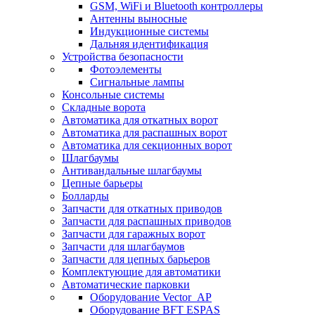
GSM, WiFi и Bluetooth контроллеры
Антенны выносные
Индукционные системы
Дальняя идентификация
Устройства безопасности
Фотоэлементы
Сигнальные лампы
Консольные системы
Складные ворота
Автоматика для откатных ворот
Автоматика для распашных ворот
Автоматика для секционных ворот
Шлагбаумы
Антивандальные шлагбаумы
Цепные барьеры
Болларды
Запчасти для откатных приводов
Запчасти для распашных приводов
Запчасти для гаражных ворот
Запчасти для шлагбаумов
Запчасти для цепных барьеров
Комплектующие для автоматики
Автоматические парковки
Оборудование Vector_AP
Оборудование BFT ESPAS