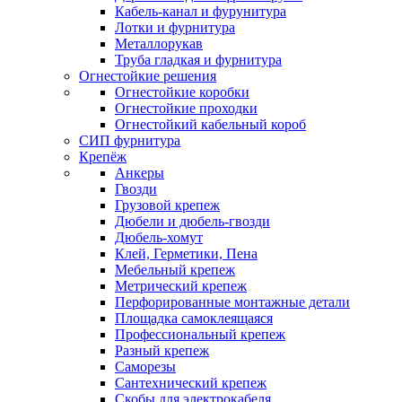
Кабель-канал и фурунитура
Лотки и фурнитура
Металлорукав
Труба гладкая и фурнитура
Огнестойкие решения
Огнестойкие коробки
Огнестойкие проходки
Огнестойкий кабельный короб
СИП фурнитура
Крепёж
Анкеры
Гвозди
Грузовой крепеж
Дюбели и дюбель-гвозди
Дюбель-хомут
Клей, Герметики, Пена
Мебельный крепеж
Метрический крепеж
Перфорированные монтажные детали
Площадка самоклеящаяся
Профессиональный крепеж
Разный крепеж
Саморезы
Сантехнический крепеж
Скобы для электрокабеля