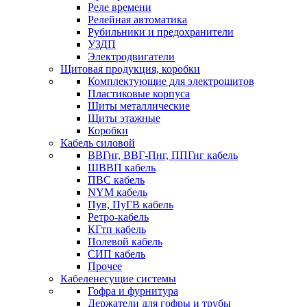
Реле времени
Релейная автоматика
Рубильники и предохранители
УЗДП
Электродвигатели
Щитовая продукция, коробки
Комплектующие для электрощитов
Пластиковые корпуса
Щиты металлические
Щиты этажные
Коробки
Кабель силовой
ВВГнг, ВВГ-Пнг, ППГнг кабель
ШВВП кабель
ПВС кабель
NYM кабель
Пув, ПуГВ кабель
Ретро-кабель
КГтп кабель
Полевой кабель
СИП кабель
Прочее
Кабеленесущие системы
Гофра и фурнитура
Держатели для гофры и трубы