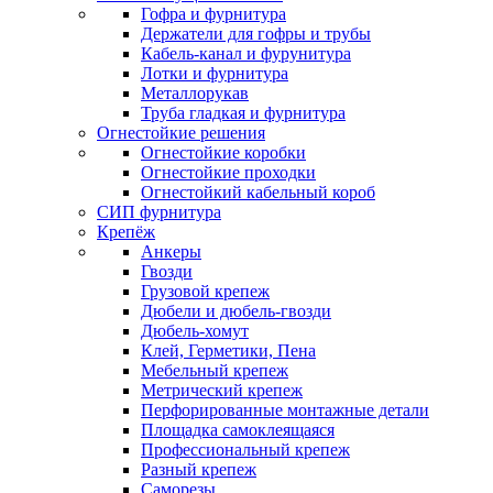
Гофра и фурнитура
Держатели для гофры и трубы
Кабель-канал и фурунитура
Лотки и фурнитура
Металлорукав
Труба гладкая и фурнитура
Огнестойкие решения
Огнестойкие коробки
Огнестойкие проходки
Огнестойкий кабельный короб
СИП фурнитура
Крепёж
Анкеры
Гвозди
Грузовой крепеж
Дюбели и дюбель-гвозди
Дюбель-хомут
Клей, Герметики, Пена
Мебельный крепеж
Метрический крепеж
Перфорированные монтажные детали
Площадка самоклеящаяся
Профессиональный крепеж
Разный крепеж
Саморезы