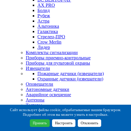
AX PRO
Болид
Рубеж
Астра
Альтоника
Галактика
Стрелец-ПРО
Crow Merlin
Лидер
Комплекты сигнализации
Приборы приемно-контрольные
Приборы для пультовой охраны
Извещатели
Пожарные датчики (извещатели)
Охранные датчики (извещатели)
Оповещатели
Автономные датчики
Аварийное освещение
Антенны
Тестеры
Система сбора извещений
Сайт использует файлы cookie, обрабатываемые вашим браузером.
Подробнее об этом вы можете узнать в настройках.
Расходные и монтажные материалы
Коробки коммутационные
Принять
Настроить
Отклонить
Кронштейны для извещателей