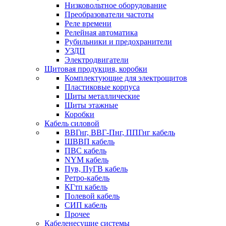
Низковольтное оборудование
Преобразователи частоты
Реле времени
Релейная автоматика
Рубильники и предохранители
УЗДП
Электродвигатели
Щитовая продукция, коробки
Комплектующие для электрощитов
Пластиковые корпуса
Щиты металлические
Щиты этажные
Коробки
Кабель силовой
ВВГнг, ВВГ-Пнг, ППГнг кабель
ШВВП кабель
ПВС кабель
NYM кабель
Пув, ПуГВ кабель
Ретро-кабель
КГтп кабель
Полевой кабель
СИП кабель
Прочее
Кабеленесущие системы