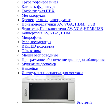
Труба гофрированная
Клипсы, фурнитура
Труба гладкая ПВХ
Металлорукав
Крепеж, стяжки, инструмент
Приемопередатчики AV, VGA, HDMI, USB
Делители, Переключатели AV, VGA,HDMI,USB
Конверторы AV, VGA, HDMI
Микрофоны
Реле, коммутация
ИК/LED подсветка
Объективы
Мыши беспроводные
Программное обеспечение для видеонаблюдения
Муляжи видеокамер
Наклейки
Инструмент и оснастка для монтажа
Быстрый