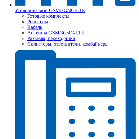
Усиление связи GSM/3G/4G/LTE
Готовые комплекты
Репитеры
Кабель
Антенны GSM/3G/4G/LTE
Разъемы, переходники
Сплиттеры, ответвители, комбайнеры