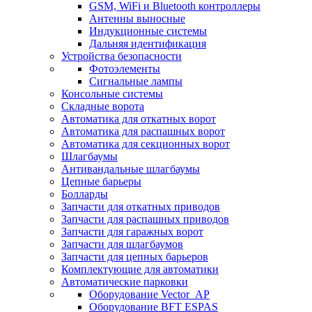
GSM, WiFi и Bluetooth контроллеры
Антенны выносные
Индукционные системы
Дальняя идентификация
Устройства безопасности
Фотоэлементы
Сигнальные лампы
Консольные системы
Складные ворота
Автоматика для откатных ворот
Автоматика для распашных ворот
Автоматика для секционных ворот
Шлагбаумы
Антивандальные шлагбаумы
Цепные барьеры
Болларды
Запчасти для откатных приводов
Запчасти для распашных приводов
Запчасти для гаражных ворот
Запчасти для шлагбаумов
Запчасти для цепных барьеров
Комплектующие для автоматики
Автоматические парковки
Оборудование Vector_AP
Оборудование BFT ESPAS