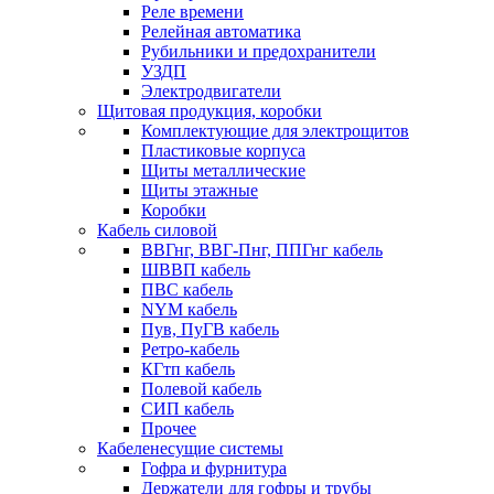
Реле времени
Релейная автоматика
Рубильники и предохранители
УЗДП
Электродвигатели
Щитовая продукция, коробки
Комплектующие для электрощитов
Пластиковые корпуса
Щиты металлические
Щиты этажные
Коробки
Кабель силовой
ВВГнг, ВВГ-Пнг, ППГнг кабель
ШВВП кабель
ПВС кабель
NYM кабель
Пув, ПуГВ кабель
Ретро-кабель
КГтп кабель
Полевой кабель
СИП кабель
Прочее
Кабеленесущие системы
Гофра и фурнитура
Держатели для гофры и трубы