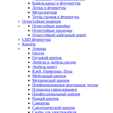
Кабель-канал и фурунитура
Лотки и фурнитура
Металлорукав
Труба гладкая и фурнитура
Огнестойкие решения
Огнестойкие коробки
Огнестойкие проходки
Огнестойкий кабельный короб
СИП фурнитура
Крепёж
Анкеры
Гвозди
Грузовой крепеж
Дюбели и дюбель-гвозди
Дюбель-хомут
Клей, Герметики, Пена
Мебельный крепеж
Метрический крепеж
Перфорированные монтажные детали
Площадка самоклеящаяся
Профессиональный крепеж
Разный крепеж
Саморезы
Сантехнический крепеж
Скобы для электрокабеля