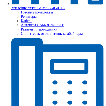
Усиление связи GSM/3G/4G/LTE
Готовые комплекты
Репитеры
Кабель
Антенны GSM/3G/4G/LTE
Разъемы, переходники
Сплиттеры, ответвители, комбайнеры