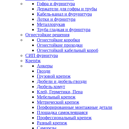
Гофра и фурнитура
Держатели для гофры и трубы
Кабель-канал и фурунитура
Лотки и фурнитура
Металлорукав
Труба гладкая и фурнитура
Огнестойкие решения
Огнестойкие коробки
Огнестойкие проходки
Огнестойкий кабельный короб
СИП фурнитура
Крепёж
Анкеры
Гвозди
Грузовой крепеж
Дюбели и дюбель-гвозди
Дюбель-хомут
Клей, Герметики, Пена
Мебельный крепеж
Метрический крепеж
Перфорированные монтажные детали
Площадка самоклеящаяся
Профессиональный крепеж
Разный крепеж
Саморезы