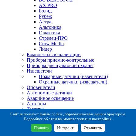
AX PRO
Болид
Рубеж
Астра
Альтоника
Галактика
Стрелец-ПРО
Crow Merlin
Лидер
Комплекты сигнализации
Приборы приемно-контрольные
Приборы для пультовой охраны
Извещатели
Пожарные датчики (извещатели)
Охранные датчики (извещатели)
Оповещатели
Автономные датчики
Аварийное освещение
Антенны
Тестеры
Система сбора извещений
Сайт использует файлы cookie, обрабатываемые вашим браузером.
Подробнее об этом вы можете узнать в настройках.
Расходные и монтажные материалы
Коробки коммутационные
Принять
Настроить
Отклонить
Кронштейны для извещателей