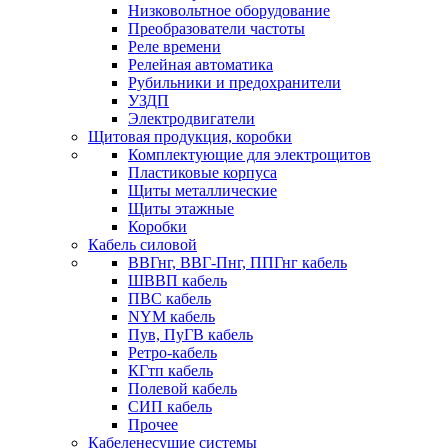
Низковольтное оборудование
Преобразователи частоты
Реле времени
Релейная автоматика
Рубильники и предохранители
УЗДП
Электродвигатели
Щитовая продукция, коробки
Комплектующие для электрощитов
Пластиковые корпуса
Щиты металлические
Щиты этажные
Коробки
Кабель силовой
ВВГнг, ВВГ-Пнг, ППГнг кабель
ШВВП кабель
ПВС кабель
NYM кабель
Пув, ПуГВ кабель
Ретро-кабель
КГтп кабель
Полевой кабель
СИП кабель
Прочее
Кабеленесущие системы