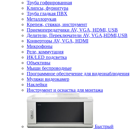
Труба гофрированная
Клипсы, фурнитура
Труба гладкая ПВХ
Металлорукав
Крепеж, стяжки, инструмент
Приемопередатчики AV, VGA, HDMI, USB
Делители, Переключатели AV, VGA,HDMI,USB
Конверторы AV, VGA, HDMI
Микрофоны
Реле, коммутация
ИК/LED подсветка
Объективы
Мыши беспроводные
Программное обеспечение для видеонаблюдения
Муляжи видеокамер
Наклейки
Инструмент и оснастка для монтажа
Быстрый