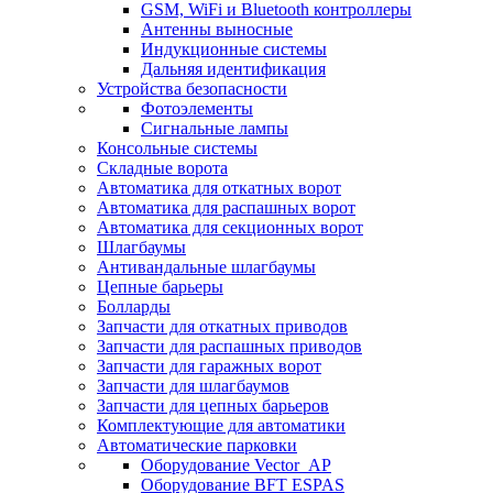
GSM, WiFi и Bluetooth контроллеры
Антенны выносные
Индукционные системы
Дальняя идентификация
Устройства безопасности
Фотоэлементы
Сигнальные лампы
Консольные системы
Складные ворота
Автоматика для откатных ворот
Автоматика для распашных ворот
Автоматика для секционных ворот
Шлагбаумы
Антивандальные шлагбаумы
Цепные барьеры
Болларды
Запчасти для откатных приводов
Запчасти для распашных приводов
Запчасти для гаражных ворот
Запчасти для шлагбаумов
Запчасти для цепных барьеров
Комплектующие для автоматики
Автоматические парковки
Оборудование Vector_AP
Оборудование BFT ESPAS