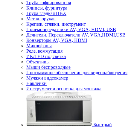
Труба гофрированная
Клипсы, фурнитура
Труба гладкая ПВХ
Металлорукав
Крепеж, стяжки, инструмент
Приемопередатчики AV, VGA, HDMI, USB
Делители, Переключатели AV, VGA,HDMI,USB
Конверторы AV, VGA, HDMI
Микрофоны
Реле, коммутация
ИК/LED подсветка
Объективы
Мыши беспроводные
Программное обеспечение для видеонаблюдения
Муляжи видеокамер
Наклейки
Инструмент и оснастка для монтажа
Быстрый