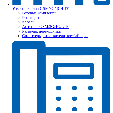
Усиление связи GSM/3G/4G/LTE
Готовые комплекты
Репитеры
Кабель
Антенны GSM/3G/4G/LTE
Разъемы, переходники
Сплиттеры, ответвители, комбайнеры