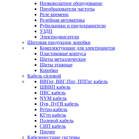
Низковольтное оборудование
Преобразователи частоты
Реле времени
Релейная автоматика
Рубильники и предохранители
УЗДП
Электродвигатели
Щитовая продукция, коробки
Комплектующие для электрощитов
Пластиковые корпуса
Щиты металлические
Щиты этажные
Коробки
Кабель силовой
ВВГнг, ВВГ-Пнг, ППГнг кабель
ШВВП кабель
ПВС кабель
NYM кабель
Пув, ПуГВ кабель
Ретро-кабель
КГтп кабель
Полевой кабель
СИП кабель
Прочее
Кабеленесущие системы