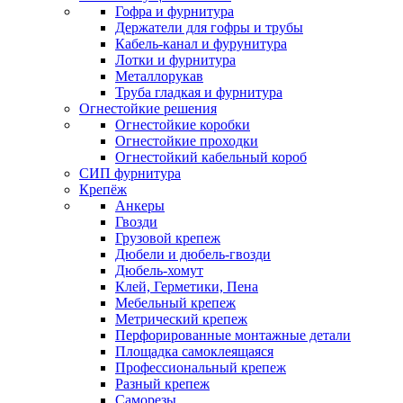
Гофра и фурнитура
Держатели для гофры и трубы
Кабель-канал и фурунитура
Лотки и фурнитура
Металлорукав
Труба гладкая и фурнитура
Огнестойкие решения
Огнестойкие коробки
Огнестойкие проходки
Огнестойкий кабельный короб
СИП фурнитура
Крепёж
Анкеры
Гвозди
Грузовой крепеж
Дюбели и дюбель-гвозди
Дюбель-хомут
Клей, Герметики, Пена
Мебельный крепеж
Метрический крепеж
Перфорированные монтажные детали
Площадка самоклеящаяся
Профессиональный крепеж
Разный крепеж
Саморезы