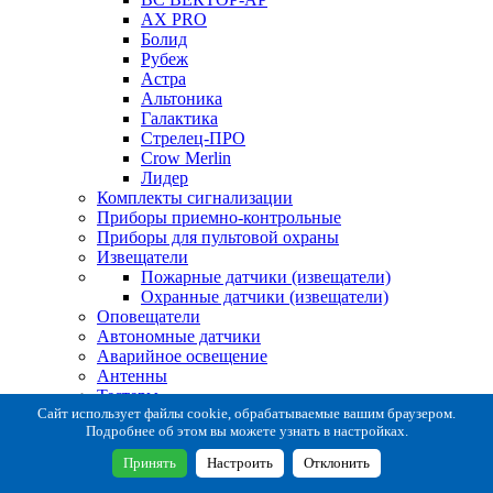
AX PRO
Болид
Рубеж
Астра
Альтоника
Галактика
Стрелец-ПРО
Crow Merlin
Лидер
Комплекты сигнализации
Приборы приемно-контрольные
Приборы для пультовой охраны
Извещатели
Пожарные датчики (извещатели)
Охранные датчики (извещатели)
Оповещатели
Автономные датчики
Аварийное освещение
Антенны
Тестеры
Система сбора извещений
Сайт использует файлы cookie, обрабатываемые вашим браузером.
Подробнее об этом вы можете узнать в настройках.
Расходные и монтажные материалы
Коробки коммутационные
Принять
Настроить
Отклонить
Кронштейны для извещателей