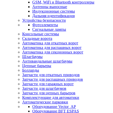
GSM, WiFi и Bluetooth контроллеры
Антенны выносные
Индукционные системы
Дальняя идентификация
Устройства безопасности
Фотоэлементы
Сигнальные лампы
Консольные системы
Складные ворота
Автоматика для откатных ворот
Автоматика для распашных ворот
Автоматика для секционных ворот
Шлагбаумы
Антивандальные шлагбаумы
Цепные барьеры
Болларды
Запчасти для откатных приводов
Запчасти для распашных приводов
Запчасти для гаражных ворот
Запчасти для шлагбаумов
Запчасти для цепных барьеров
Комплектующие для автоматики
Автоматические парковки
Оборудование Vector_AP
Оборудование BFT ESPAS