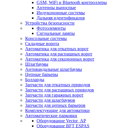
GSM, WiFi и Bluetooth контроллеры
Антенны выносные
Индукционные системы
Дальняя идентификация
Устройства безопасности
Фотоэлементы
Сигнальные лампы
Консольные системы
Складные ворота
Автоматика для откатных ворот
Автоматика для распашных ворот
Автоматика для секционных ворот
Шлагбаумы
Антивандальные шлагбаумы
Цепные барьеры
Болларды
Запчасти для откатных приводов
Запчасти для распашных приводов
Запчасти для гаражных ворот
Запчасти для шлагбаумов
Запчасти для цепных барьеров
Комплектующие для автоматики
Автоматические парковки
Оборудование Vector_AP
Оборудование BFT ESPAS