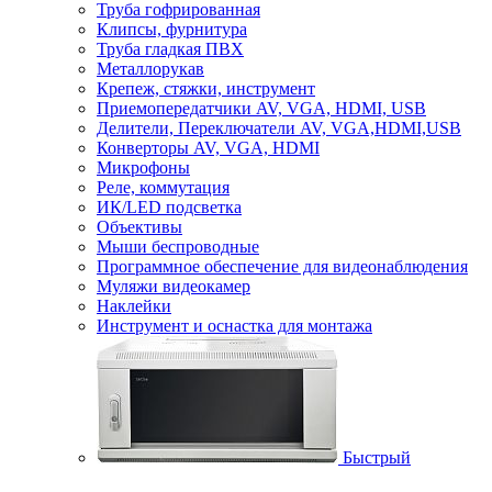
Труба гофрированная
Клипсы, фурнитура
Труба гладкая ПВХ
Металлорукав
Крепеж, стяжки, инструмент
Приемопередатчики AV, VGA, HDMI, USB
Делители, Переключатели AV, VGA,HDMI,USB
Конверторы AV, VGA, HDMI
Микрофоны
Реле, коммутация
ИК/LED подсветка
Объективы
Мыши беспроводные
Программное обеспечение для видеонаблюдения
Муляжи видеокамер
Наклейки
Инструмент и оснастка для монтажа
Быстрый