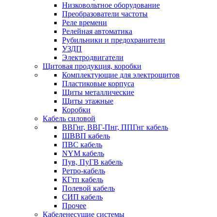
Низковольтное оборудование
Преобразователи частоты
Реле времени
Релейная автоматика
Рубильники и предохранители
УЗДП
Электродвигатели
Щитовая продукция, коробки
Комплектующие для электрощитов
Пластиковые корпуса
Щиты металлические
Щиты этажные
Коробки
Кабель силовой
ВВГнг, ВВГ-Пнг, ППГнг кабель
ШВВП кабель
ПВС кабель
NYM кабель
Пув, ПуГВ кабель
Ретро-кабель
КГтп кабель
Полевой кабель
СИП кабель
Прочее
Кабеленесущие системы