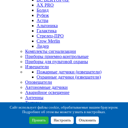
AX PRO
Болид
Рубеж
Астра
Альтоника
Галактика
Стрелец-ПРО
Crow Merlin
Лидер
Комплекты сигнализации
Приборы приемно-контрольные
Приборы для пультовой охраны
Извещатели
Пожарные датчики (извещатели)
Охранные датчики (извещатели)
Оповещатели
Автономные датчики
Аварийное освещение
Антенны
Тестеры
Система сбора извещений
Сайт использует файлы cookie, обрабатываемые вашим браузером.
Подробнее об этом вы можете узнать в настройках.
Расходные и монтажные материалы
Коробки коммутационные
Принять
Настроить
Отклонить
Кронштейны для извещателей