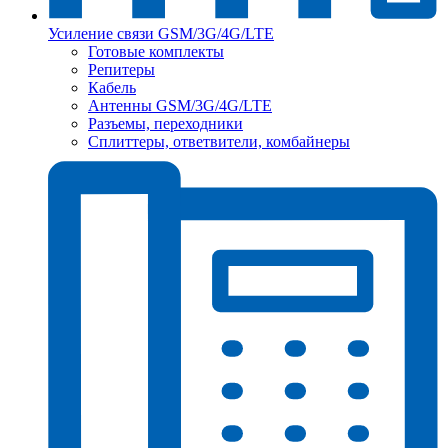
Усиление связи GSM/3G/4G/LTE
Готовые комплекты
Репитеры
Кабель
Антенны GSM/3G/4G/LTE
Разъемы, переходники
Сплиттеры, ответвители, комбайнеры