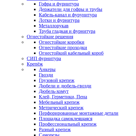
Гофра и фурнитура
Держатели для гофры и трубы
Кабель-канал и фурунитура
Лотки и фурнитура
Металлорукав
Труба гладкая и фурнитура
Огнестойкие решения
Огнестойкие коробки
Огнестойкие проходки
Огнестойкий кабельный короб
СИП фурнитура
Крепёж
Анкеры
Гвозди
Грузовой крепеж
Дюбели и дюбель-гвозди
Дюбель-хомут
Клей, Герметики, Пена
Мебельный крепеж
Метрический крепеж
Перфорированные монтажные детали
Площадка самоклеящаяся
Профессиональный крепеж
Разный крепеж
Саморезы