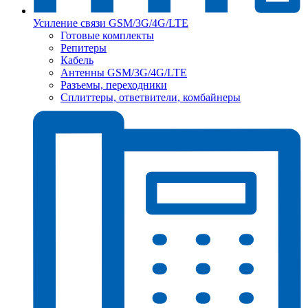
Усиление связи GSM/3G/4G/LTE
Готовые комплекты
Репитеры
Кабель
Антенны GSM/3G/4G/LTE
Разъемы, переходники
Сплиттеры, ответвители, комбайнеры