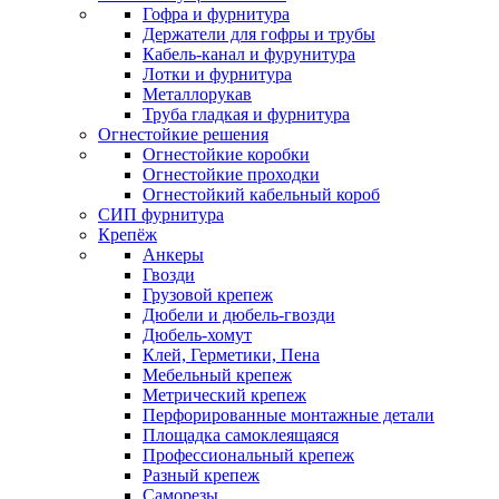
Гофра и фурнитура
Держатели для гофры и трубы
Кабель-канал и фурунитура
Лотки и фурнитура
Металлорукав
Труба гладкая и фурнитура
Огнестойкие решения
Огнестойкие коробки
Огнестойкие проходки
Огнестойкий кабельный короб
СИП фурнитура
Крепёж
Анкеры
Гвозди
Грузовой крепеж
Дюбели и дюбель-гвозди
Дюбель-хомут
Клей, Герметики, Пена
Мебельный крепеж
Метрический крепеж
Перфорированные монтажные детали
Площадка самоклеящаяся
Профессиональный крепеж
Разный крепеж
Саморезы