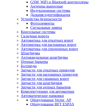
GSM, WiFi и Bluetooth контроллеры
Антенны выносные
Индукционные системы
Дальняя идентификация
Устройства безопасности
Фотоэлементы
Сигнальные лампы
Консольные системы
Складные ворота
Автоматика для откатных ворот
Автоматика для распашных ворот
Автоматика для секционных ворот
Шлагбаумы
Антивандальные шлагбаумы
Цепные барьеры
Болларды
Запчасти для откатных приводов
Запчасти для распашных приводов
Запчасти для гаражных ворот
Запчасти для шлагбаумов
Запчасти для цепных барьеров
Комплектующие для автоматики
Автоматические парковки
Оборудование Vector_AP
Оборудование BFT ESPAS