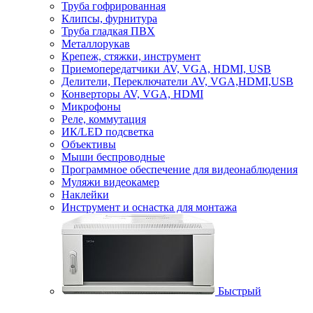
Труба гофрированная
Клипсы, фурнитура
Труба гладкая ПВХ
Металлорукав
Крепеж, стяжки, инструмент
Приемопередатчики AV, VGA, HDMI, USB
Делители, Переключатели AV, VGA,HDMI,USB
Конверторы AV, VGA, HDMI
Микрофоны
Реле, коммутация
ИК/LED подсветка
Объективы
Мыши беспроводные
Программное обеспечение для видеонаблюдения
Муляжи видеокамер
Наклейки
Инструмент и оснастка для монтажа
Быстрый