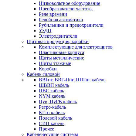
Низковольтное оборудование
Преобразователи частоты
Реле времени
Релейная автоматика
Рубильники и предохранители
УЗДП
Электродвигатели
Щитовая продукция, коробки
Комплектующие для электрощитов
Пластиковые корпуса
Щиты металлические
Щиты этажные
Коробки
Кабель силовой
ВВГнг, ВВГ-Пнг, ППГнг кабель
ШВВП кабель
ПВС кабель
NYM кабель
Пув, ПуГВ кабель
Ретро-кабель
КГтп кабель
Полевой кабель
СИП кабель
Прочее
Кабеленесущие системы