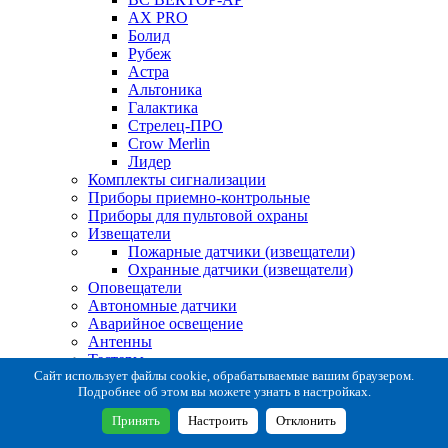
AX PRO
Болид
Рубеж
Астра
Альтоника
Галактика
Стрелец-ПРО
Crow Merlin
Лидер
Комплекты сигнализации
Приборы приемно-контрольные
Приборы для пультовой охраны
Извещатели
Пожарные датчики (извещатели)
Охранные датчики (извещатели)
Оповещатели
Автономные датчики
Аварийное освещение
Антенны
Тестеры
Система сбора извещений
Сайт использует файлы cookie, обрабатываемые вашим браузером.
Подробнее об этом вы можете узнать в настройках.
Расходные и монтажные материалы
Коробки коммутационные
Принять
Настроить
Отклонить
Кронштейны для извещателей