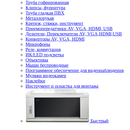
Труба гофрированная
Клипсы, фурнитура
Труба гладкая ПВХ
Металлорукав
Крепеж, стяжки, инструмент
Приемопередатчики AV, VGA, HDMI, USB
Делители, Переключатели AV, VGA,HDMI,USB
Конверторы AV, VGA, HDMI
Микрофоны
Реле, коммутация
ИК/LED подсветка
Объективы
Мыши беспроводные
Программное обеспечение для видеонаблюдения
Муляжи видеокамер
Наклейки
Инструмент и оснастка для монтажа
Быстрый