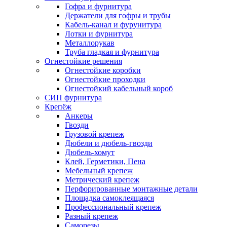
Гофра и фурнитура
Держатели для гофры и трубы
Кабель-канал и фурунитура
Лотки и фурнитура
Металлорукав
Труба гладкая и фурнитура
Огнестойкие решения
Огнестойкие коробки
Огнестойкие проходки
Огнестойкий кабельный короб
СИП фурнитура
Крепёж
Анкеры
Гвозди
Грузовой крепеж
Дюбели и дюбель-гвозди
Дюбель-хомут
Клей, Герметики, Пена
Мебельный крепеж
Метрический крепеж
Перфорированные монтажные детали
Площадка самоклеящаяся
Профессиональный крепеж
Разный крепеж
Саморезы