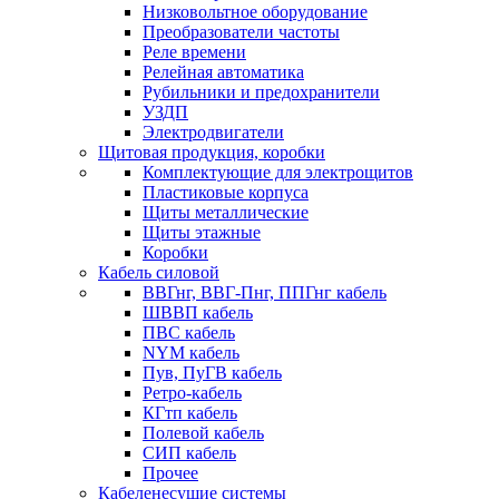
Низковольтное оборудование
Преобразователи частоты
Реле времени
Релейная автоматика
Рубильники и предохранители
УЗДП
Электродвигатели
Щитовая продукция, коробки
Комплектующие для электрощитов
Пластиковые корпуса
Щиты металлические
Щиты этажные
Коробки
Кабель силовой
ВВГнг, ВВГ-Пнг, ППГнг кабель
ШВВП кабель
ПВС кабель
NYM кабель
Пув, ПуГВ кабель
Ретро-кабель
КГтп кабель
Полевой кабель
СИП кабель
Прочее
Кабеленесущие системы