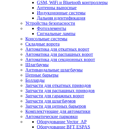
GSM, WiFi и Bluetooth контроллеры
Антенны выносные
Индукционные системы
Дальняя идентификация
Устройства безопасности
Фотоэлементы
Сигнальные лампы
Консольные системы
Складные ворота
Автоматика для откатных ворот
Автоматика для распашных ворот
Автоматика для секционных ворот
Шлагбаумы
Антивандальные шлагбаумы
Цепные барьеры
Болларды
Запчасти для откатных приводов
Запчасти для распашных приводов
Запчасти для гаражных ворот
Запчасти для шлагбаумов
Запчасти для цепных барьеров
Комплектующие для автоматики
Автоматические парковки
Оборудование Vector_AP
Оборудование BFT ESPAS