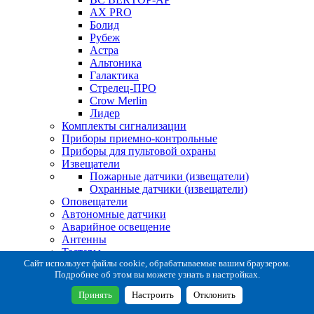
AX PRO
Болид
Рубеж
Астра
Альтоника
Галактика
Стрелец-ПРО
Crow Merlin
Лидер
Комплекты сигнализации
Приборы приемно-контрольные
Приборы для пультовой охраны
Извещатели
Пожарные датчики (извещатели)
Охранные датчики (извещатели)
Оповещатели
Автономные датчики
Аварийное освещение
Антенны
Тестеры
Система сбора извещений
Сайт использует файлы cookie, обрабатываемые вашим браузером.
Подробнее об этом вы можете узнать в настройках.
Расходные и монтажные материалы
Коробки коммутационные
Принять
Настроить
Отклонить
Кронштейны для извещателей