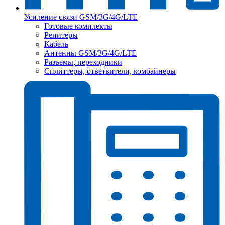
Усиление связи GSM/3G/4G/LTE
Готовые комплекты
Репитеры
Кабель
Антенны GSM/3G/4G/LTE
Разъемы, переходники
Сплиттеры, ответвители, комбайнеры