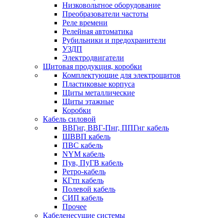
Низковольтное оборудование
Преобразователи частоты
Реле времени
Релейная автоматика
Рубильники и предохранители
УЗДП
Электродвигатели
Щитовая продукция, коробки
Комплектующие для электрощитов
Пластиковые корпуса
Щиты металлические
Щиты этажные
Коробки
Кабель силовой
ВВГнг, ВВГ-Пнг, ППГнг кабель
ШВВП кабель
ПВС кабель
NYM кабель
Пув, ПуГВ кабель
Ретро-кабель
КГтп кабель
Полевой кабель
СИП кабель
Прочее
Кабеленесущие системы