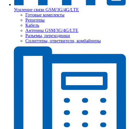
Усиление связи GSM/3G/4G/LTE
Готовые комплекты
Репитеры
Кабель
Антенны GSM/3G/4G/LTE
Разъемы, переходники
Сплиттеры, ответвители, комбайнеры