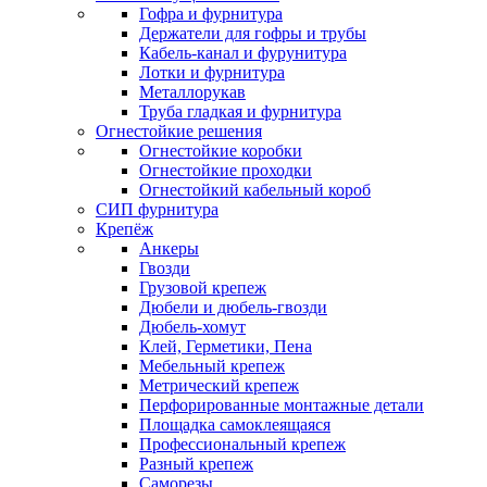
Гофра и фурнитура
Держатели для гофры и трубы
Кабель-канал и фурунитура
Лотки и фурнитура
Металлорукав
Труба гладкая и фурнитура
Огнестойкие решения
Огнестойкие коробки
Огнестойкие проходки
Огнестойкий кабельный короб
СИП фурнитура
Крепёж
Анкеры
Гвозди
Грузовой крепеж
Дюбели и дюбель-гвозди
Дюбель-хомут
Клей, Герметики, Пена
Мебельный крепеж
Метрический крепеж
Перфорированные монтажные детали
Площадка самоклеящаяся
Профессиональный крепеж
Разный крепеж
Саморезы