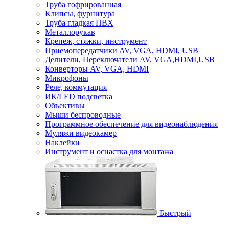
Труба гофрированная
Клипсы, фурнитура
Труба гладкая ПВХ
Металлорукав
Крепеж, стяжки, инструмент
Приемопередатчики AV, VGA, HDMI, USB
Делители, Переключатели AV, VGA,HDMI,USB
Конверторы AV, VGA, HDMI
Микрофоны
Реле, коммутация
ИК/LED подсветка
Объективы
Мыши беспроводные
Программное обеспечение для видеонаблюдения
Муляжи видеокамер
Наклейки
Инструмент и оснастка для монтажа
Быстрый