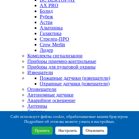
AX PRO
Болид
Рубеж
Астра
Альтоника
Галактика
Стрелец-ПРО
Crow Merlin
Лидер
Комплекты сигнализации
Приборы приемно-контрольные
Приборы для пультовой охраны
Извещатели
Пожарные датчики (извещатели)
Охранные датчики (извещатели)
Оповещатели
Автономные датчики
Аварийное освещение
Антенны
Тестеры
Система сбора извещений
Сайт использует файлы cookie, обрабатываемые вашим браузером.
Подробнее об этом вы можете узнать в настройках.
Расходные и монтажные материалы
Коробки коммутационные
Принять
Настроить
Отклонить
Кронштейны для извещателей