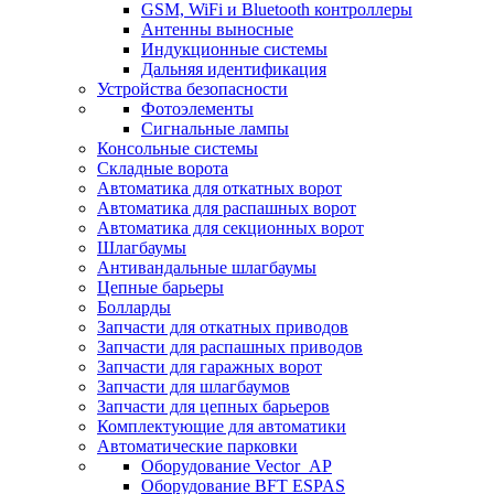
GSM, WiFi и Bluetooth контроллеры
Антенны выносные
Индукционные системы
Дальняя идентификация
Устройства безопасности
Фотоэлементы
Сигнальные лампы
Консольные системы
Складные ворота
Автоматика для откатных ворот
Автоматика для распашных ворот
Автоматика для секционных ворот
Шлагбаумы
Антивандальные шлагбаумы
Цепные барьеры
Болларды
Запчасти для откатных приводов
Запчасти для распашных приводов
Запчасти для гаражных ворот
Запчасти для шлагбаумов
Запчасти для цепных барьеров
Комплектующие для автоматики
Автоматические парковки
Оборудование Vector_AP
Оборудование BFT ESPAS