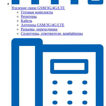
Усиление связи GSM/3G/4G/LTE
Готовые комплекты
Репитеры
Кабель
Антенны GSM/3G/4G/LTE
Разъемы, переходники
Сплиттеры, ответвители, комбайнеры