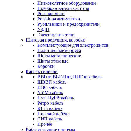
Низковольтное оборудование
Преобразователи частоты
Реле времени
Релейная автоматика
Рубильники и предохранители
УЗДП
Электродвигатели
Щитовая продукция, коробки
Комплектующие для электрощитов
Пластиковые корпуса
Щиты металлические
Щиты этажные
Коробки
Кабель силовой
ВВГнг, ВВГ-Пнг, ППГнг кабель
ШВВП кабель
ПВС кабель
NYM кабель
Пув, ПуГВ кабель
Ретро-кабель
КГтп кабель
Полевой кабель
СИП кабель
Прочее
Кабеленесущие системы