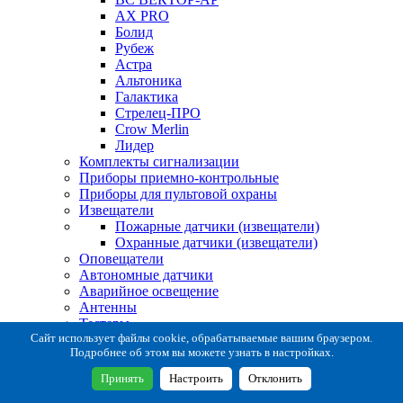
AX PRO
Болид
Рубеж
Астра
Альтоника
Галактика
Стрелец-ПРО
Crow Merlin
Лидер
Комплекты сигнализации
Приборы приемно-контрольные
Приборы для пультовой охраны
Извещатели
Пожарные датчики (извещатели)
Охранные датчики (извещатели)
Оповещатели
Автономные датчики
Аварийное освещение
Антенны
Тестеры
Система сбора извещений
Сайт использует файлы cookie, обрабатываемые вашим браузером.
Подробнее об этом вы можете узнать в настройках.
Расходные и монтажные материалы
Коробки коммутационные
Принять
Настроить
Отклонить
Кронштейны для извещателей