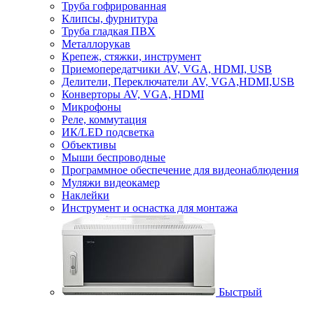
Труба гофрированная
Клипсы, фурнитура
Труба гладкая ПВХ
Металлорукав
Крепеж, стяжки, инструмент
Приемопередатчики AV, VGA, HDMI, USB
Делители, Переключатели AV, VGA,HDMI,USB
Конверторы AV, VGA, HDMI
Микрофоны
Реле, коммутация
ИК/LED подсветка
Объективы
Мыши беспроводные
Программное обеспечение для видеонаблюдения
Муляжи видеокамер
Наклейки
Инструмент и оснастка для монтажа
Быстрый