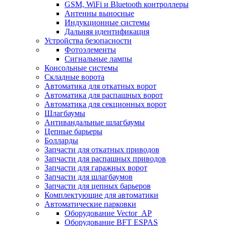
GSM, WiFi и Bluetooth контроллеры
Антенны выносные
Индукционные системы
Дальняя идентификация
Устройства безопасности
Фотоэлементы
Сигнальные лампы
Консольные системы
Складные ворота
Автоматика для откатных ворот
Автоматика для распашных ворот
Автоматика для секционных ворот
Шлагбаумы
Антивандальные шлагбаумы
Цепные барьеры
Болларды
Запчасти для откатных приводов
Запчасти для распашных приводов
Запчасти для гаражных ворот
Запчасти для шлагбаумов
Запчасти для цепных барьеров
Комплектующие для автоматики
Автоматические парковки
Оборудование Vector_AP
Оборудование BFT ESPAS