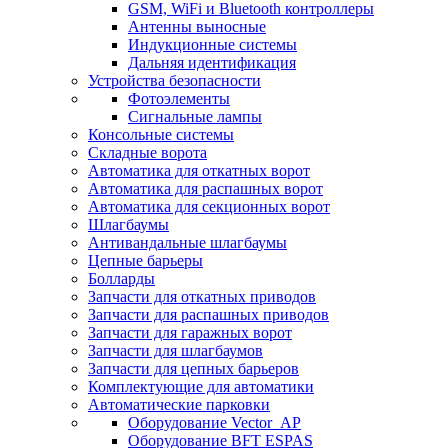
GSM, WiFi и Bluetooth контроллеры
Антенны выносные
Индукционные системы
Дальняя идентификация
Устройства безопасности
Фотоэлементы
Сигнальные лампы
Консольные системы
Складные ворота
Автоматика для откатных ворот
Автоматика для распашных ворот
Автоматика для секционных ворот
Шлагбаумы
Антивандальные шлагбаумы
Цепные барьеры
Болларды
Запчасти для откатных приводов
Запчасти для распашных приводов
Запчасти для гаражных ворот
Запчасти для шлагбаумов
Запчасти для цепных барьеров
Комплектующие для автоматики
Автоматические парковки
Оборудование Vector_AP
Оборудование BFT ESPAS