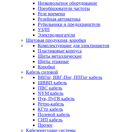
Низковольтное оборудование
Преобразователи частоты
Реле времени
Релейная автоматика
Рубильники и предохранители
УЗДП
Электродвигатели
Щитовая продукция, коробки
Комплектующие для электрощитов
Пластиковые корпуса
Щиты металлические
Щиты этажные
Коробки
Кабель силовой
ВВГнг, ВВГ-Пнг, ППГнг кабель
ШВВП кабель
ПВС кабель
NYM кабель
Пув, ПуГВ кабель
Ретро-кабель
КГтп кабель
Полевой кабель
СИП кабель
Прочее
Кабеленесущие системы