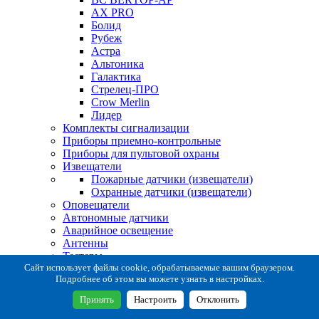
AX PRO
Болид
Рубеж
Астра
Альтоника
Галактика
Стрелец-ПРО
Crow Merlin
Лидер
Комплекты сигнализации
Приборы приемно-контрольные
Приборы для пультовой охраны
Извещатели
Пожарные датчики (извещатели)
Охранные датчики (извещатели)
Оповещатели
Автономные датчики
Аварийное освещение
Антенны
Тестеры
Система сбора извещений
Сайт использует файлы cookie, обрабатываемые вашим браузером.
Подробнее об этом вы можете узнать в настройках.
Расходные и монтажные материалы
Коробки коммутационные
Принять
Настроить
Отклонить
Кронштейны для извещателей