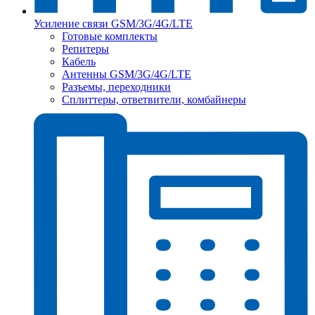
Усиление связи GSM/3G/4G/LTE
Готовые комплекты
Репитеры
Кабель
Антенны GSM/3G/4G/LTE
Разъемы, переходники
Сплиттеры, ответвители, комбайнеры