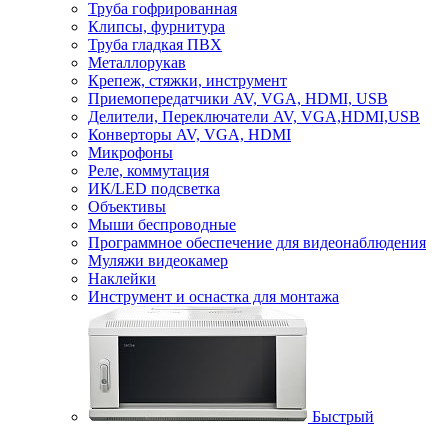
Труба гофрированная
Клипсы, фурнитура
Труба гладкая ПВХ
Металлорукав
Крепеж, стяжки, инструмент
Приемопередатчики AV, VGA, HDMI, USB
Делители, Переключатели AV, VGA,HDMI,USB
Конверторы AV, VGA, HDMI
Микрофоны
Реле, коммутация
ИК/LED подсветка
Объективы
Мыши беспроводные
Программное обеспечение для видеонаблюдения
Муляжи видеокамер
Наклейки
Инструмент и оснастка для монтажа
Быстрый