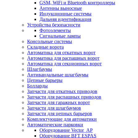
GSM, WiFi и Bluetooth контроллеры
Антенны выносные
Индукционные системы
Дальняя идентификация
Устройства безопасности
Фотоэлементы
Сигнальные лампы
Консольные системы
Складные ворота
Автоматика для откатных ворот
Автоматика для распашных ворот
Автоматика для секционных ворот
Шлагбаумы
Антивандальные шлагбаумы
Цепные барьеры
Болларды
Запчасти для откатных приводов
Запчасти для распашных приводов
Запчасти для гаражных ворот
Запчасти для шлагбаумов
Запчасти для цепных барьеров
Комплектующие для автоматики
Автоматические парковки
Оборудование Vector_AP
Оборудование BFT ESPAS