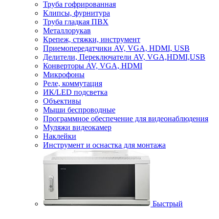
Труба гофрированная
Клипсы, фурнитура
Труба гладкая ПВХ
Металлорукав
Крепеж, стяжки, инструмент
Приемопередатчики AV, VGA, HDMI, USB
Делители, Переключатели AV, VGA,HDMI,USB
Конверторы AV, VGA, HDMI
Микрофоны
Реле, коммутация
ИК/LED подсветка
Объективы
Мыши беспроводные
Программное обеспечение для видеонаблюдения
Муляжи видеокамер
Наклейки
Инструмент и оснастка для монтажа
Быстрый