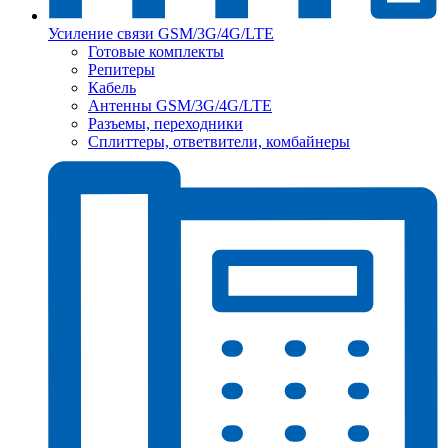
Усиление связи GSM/3G/4G/LTE
Готовые комплекты
Репитеры
Кабель
Антенны GSM/3G/4G/LTE
Разъемы, переходники
Сплиттеры, ответвители, комбайнеры