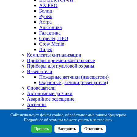
AX PRO
Болид
Рубеж
Астра
Альтоника
Галактика
Стрелец-ПРО
Crow Merlin
Лидер
Комплекты сигнализации
Приборы приемно-контрольные
Приборы для пультовой охраны
Извещатели
Пожарные датчики (извещатели)
Охранные датчики (извещатели)
Оповещатели
Автономные датчики
Аварийное освещение
Антенны
Тестеры
Система сбора извещений
Сайт использует файлы cookie, обрабатываемые вашим браузером.
Подробнее об этом вы можете узнать в настройках.
Расходные и монтажные материалы
Коробки коммутационные
Принять
Настроить
Отклонить
Кронштейны для извещателей