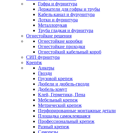
Гофра и фурнитура
Держатели для гофры и трубы
Кабель-канал и фурунитура
Лотки и фурнитура
Металлорукав
Труба гладкая и фурнитура
Огнестойкие решения
Огнестойкие коробки
Огнестойкие проходки
Огнестойкий кабельный короб
СИП фурнитура
Крепёж
Анкеры
Гвозди
Грузовой крепеж
Дюбели и дюбель-гвозди
Дюбель-хомут
Клей, Герметики, Пена
Мебельный крепеж
Метрический крепеж
Перфорированные монтажные детали
Площадка самоклеящаяся
Профессиональный крепеж
Разный крепеж
Саморезы