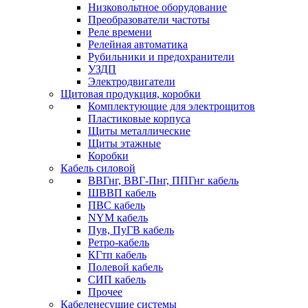
Низковольтное оборудование
Преобразователи частоты
Реле времени
Релейная автоматика
Рубильники и предохранители
УЗДП
Электродвигатели
Щитовая продукция, коробки
Комплектующие для электрощитов
Пластиковые корпуса
Щиты металлические
Щиты этажные
Коробки
Кабель силовой
ВВГнг, ВВГ-Пнг, ППГнг кабель
ШВВП кабель
ПВС кабель
NYM кабель
Пув, ПуГВ кабель
Ретро-кабель
КГтп кабель
Полевой кабель
СИП кабель
Прочее
Кабеленесущие системы