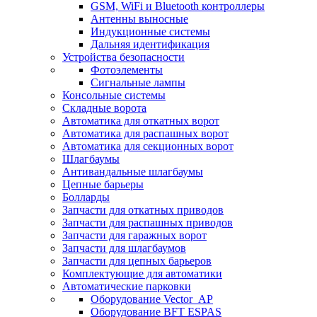
GSM, WiFi и Bluetooth контроллеры
Антенны выносные
Индукционные системы
Дальняя идентификация
Устройства безопасности
Фотоэлементы
Сигнальные лампы
Консольные системы
Складные ворота
Автоматика для откатных ворот
Автоматика для распашных ворот
Автоматика для секционных ворот
Шлагбаумы
Антивандальные шлагбаумы
Цепные барьеры
Болларды
Запчасти для откатных приводов
Запчасти для распашных приводов
Запчасти для гаражных ворот
Запчасти для шлагбаумов
Запчасти для цепных барьеров
Комплектующие для автоматики
Автоматические парковки
Оборудование Vector_AP
Оборудование BFT ESPAS