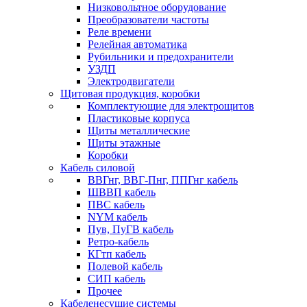
Низковольтное оборудование
Преобразователи частоты
Реле времени
Релейная автоматика
Рубильники и предохранители
УЗДП
Электродвигатели
Щитовая продукция, коробки
Комплектующие для электрощитов
Пластиковые корпуса
Щиты металлические
Щиты этажные
Коробки
Кабель силовой
ВВГнг, ВВГ-Пнг, ППГнг кабель
ШВВП кабель
ПВС кабель
NYM кабель
Пув, ПуГВ кабель
Ретро-кабель
КГтп кабель
Полевой кабель
СИП кабель
Прочее
Кабеленесущие системы