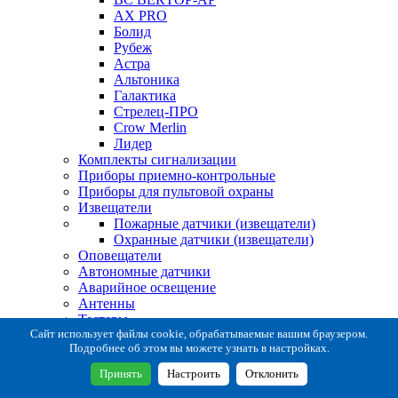
AX PRO
Болид
Рубеж
Астра
Альтоника
Галактика
Стрелец-ПРО
Crow Merlin
Лидер
Комплекты сигнализации
Приборы приемно-контрольные
Приборы для пультовой охраны
Извещатели
Пожарные датчики (извещатели)
Охранные датчики (извещатели)
Оповещатели
Автономные датчики
Аварийное освещение
Антенны
Тестеры
Система сбора извещений
Сайт использует файлы cookie, обрабатываемые вашим браузером.
Подробнее об этом вы можете узнать в настройках.
Расходные и монтажные материалы
Коробки коммутационные
Принять
Настроить
Отклонить
Кронштейны для извещателей