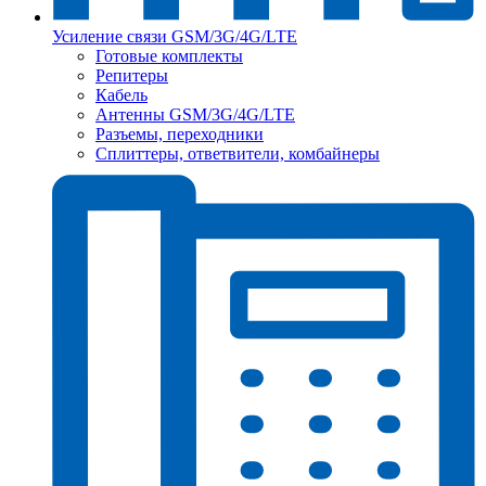
Усиление связи GSM/3G/4G/LTE
Готовые комплекты
Репитеры
Кабель
Антенны GSM/3G/4G/LTE
Разъемы, переходники
Сплиттеры, ответвители, комбайнеры