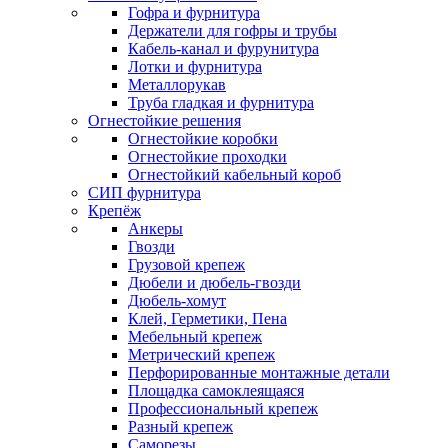
Гофра и фурнитура
Держатели для гофры и трубы
Кабель-канал и фурунитура
Лотки и фурнитура
Металлорукав
Труба гладкая и фурнитура
Огнестойкие решения
Огнестойкие коробки
Огнестойкие проходки
Огнестойкий кабельный короб
СИП фурнитура
Крепёж
Анкеры
Гвозди
Грузовой крепеж
Дюбели и дюбель-гвозди
Дюбель-хомут
Клей, Герметики, Пена
Мебельный крепеж
Метрический крепеж
Перфорированные монтажные детали
Площадка самоклеящаяся
Профессиональный крепеж
Разный крепеж
Саморезы