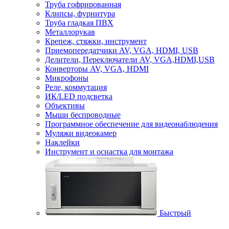
Труба гофрированная
Клипсы, фурнитура
Труба гладкая ПВХ
Металлорукав
Крепеж, стяжки, инструмент
Приемопередатчики AV, VGA, HDMI, USB
Делители, Переключатели AV, VGA,HDMI,USB
Конверторы AV, VGA, HDMI
Микрофоны
Реле, коммутация
ИК/LED подсветка
Объективы
Мыши беспроводные
Программное обеспечение для видеонаблюдения
Муляжи видеокамер
Наклейки
Инструмент и оснастка для монтажа
Быстрый