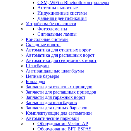
GSM, WiFi и Bluetooth контроллеры
Антенны выносные
Индукционные системы
Дальняя идентификация
Устройства безопасности
Фотоэлементы
Сигнальные лампы
Консольные системы
Складные ворота
Автоматика для откатных ворот
Автоматика для распашных ворот
Автоматика для секционных ворот
Шлагбаумы
Антивандальные шлагбаумы
Цепные барьеры
Болларды
Запчасти для откатных приводов
Запчасти для распашных приводов
Запчасти для гаражных ворот
Запчасти для шлагбаумов
Запчасти для цепных барьеров
Комплектующие для автоматики
Автоматические парковки
Оборудование Vector_AP
Оборудование BFT ESPAS