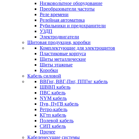
Низковольтное оборудование
Преобразователи частоты
Реле времени
Релейная автоматика
Рубильники и предохранители
УЗДП
Электродвигатели
Щитовая продукция, коробки
Комплектующие для электрощитов
Пластиковые корпуса
Щиты металлические
Щиты этажные
Коробки
Кабель силовой
ВВГнг, ВВГ-Пнг, ППГнг кабель
ШВВП кабель
ПВС кабель
NYM кабель
Пув, ПуГВ кабель
Ретро-кабель
КГтп кабель
Полевой кабель
СИП кабель
Прочее
Кабеленесущие системы