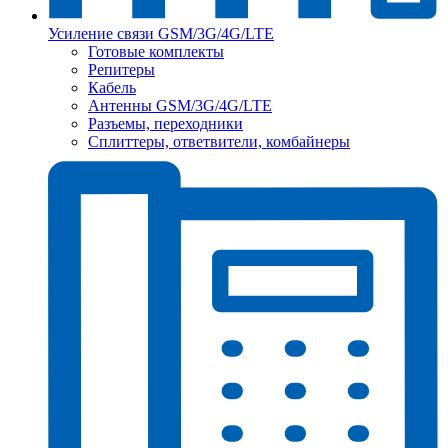
Усиление связи GSM/3G/4G/LTE
Готовые комплекты
Репитеры
Кабель
Антенны GSM/3G/4G/LTE
Разъемы, переходники
Сплиттеры, ответвители, комбайнеры