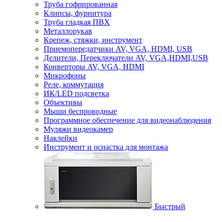
Труба гофрированная
Клипсы, фурнитура
Труба гладкая ПВХ
Металлорукав
Крепеж, стяжки, инструмент
Приемопередатчики AV, VGA, HDMI, USB
Делители, Переключатели AV, VGA,HDMI,USB
Конверторы AV, VGA, HDMI
Микрофоны
Реле, коммутация
ИК/LED подсветка
Объективы
Мыши беспроводные
Программное обеспечение для видеонаблюдения
Муляжи видеокамер
Наклейки
Инструмент и оснастка для монтажа
Быстрый