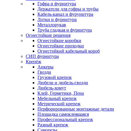
Гофра и фурнитура
Держатели для гофры и трубы
Кабель-канал и фурунитура
Лотки и фурнитура
Металлорукав
Труба гладкая и фурнитура
Огнестойкие решения
Огнестойкие коробки
Огнестойкие проходки
Огнестойкий кабельный короб
СИП фурнитура
Крепёж
Анкеры
Гвозди
Грузовой крепеж
Дюбели и дюбель-гвозди
Дюбель-хомут
Клей, Герметики, Пена
Мебельный крепеж
Метрический крепеж
Перфорированные монтажные детали
Площадка самоклеящаяся
Профессиональный крепеж
Разный крепеж
Саморезы