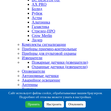
AX PRO
Болид
Рубеж
Астра
Альтоника
Галактика
Стрелец-ПРО
Crow Merlin
Лидер
Комплекты сигнализации
Приборы приемно-контрольные
Приборы для пультовой охраны
Извещатели
Пожарные датчики (извещатели)
Охранные датчики (извещатели)
Оповещатели
Автономные датчики
Аварийное освещение
Антенны
Тестеры
Система сбора извещений
Сайт использует файлы cookie, обрабатываемые вашим браузером.
Подробнее об этом вы можете узнать в настройках.
Расходные и монтажные материалы
Коробки коммутационные
Принять
Настроить
Отклонить
Кронштейны для извещателей