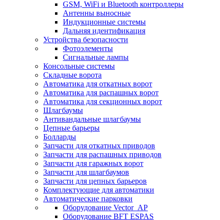
GSM, WiFi и Bluetooth контроллеры
Антенны выносные
Индукционные системы
Дальняя идентификация
Устройства безопасности
Фотоэлементы
Сигнальные лампы
Консольные системы
Складные ворота
Автоматика для откатных ворот
Автоматика для распашных ворот
Автоматика для секционных ворот
Шлагбаумы
Антивандальные шлагбаумы
Цепные барьеры
Болларды
Запчасти для откатных приводов
Запчасти для распашных приводов
Запчасти для гаражных ворот
Запчасти для шлагбаумов
Запчасти для цепных барьеров
Комплектующие для автоматики
Автоматические парковки
Оборудование Vector_AP
Оборудование BFT ESPAS