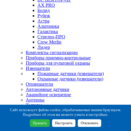
AX PRO
Болид
Рубеж
Астра
Альтоника
Галактика
Стрелец-ПРО
Crow Merlin
Лидер
Комплекты сигнализации
Приборы приемно-контрольные
Приборы для пультовой охраны
Извещатели
Пожарные датчики (извещатели)
Охранные датчики (извещатели)
Оповещатели
Автономные датчики
Аварийное освещение
Антенны
Тестеры
Система сбора извещений
Сайт использует файлы cookie, обрабатываемые вашим браузером.
Подробнее об этом вы можете узнать в настройках.
Расходные и монтажные материалы
Коробки коммутационные
Принять
Настроить
Отклонить
Кронштейны для извещателей