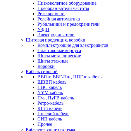
Низковольтное оборудование
Преобразователи частоты
Реле времени
Релейная автоматика
Рубильники и предохранители
УЗДП
Электродвигатели
Щитовая продукция, коробки
Комплектующие для электрощитов
Пластиковые корпуса
Щиты металлические
Щиты этажные
Коробки
Кабель силовой
ВВГнг, ВВГ-Пнг, ППГнг кабель
ШВВП кабель
ПВС кабель
NYM кабель
Пув, ПуГВ кабель
Ретро-кабель
КГтп кабель
Полевой кабель
СИП кабель
Прочее
Кабеленесущие системы