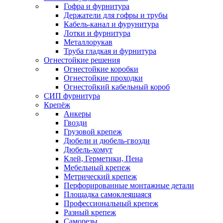
Гофра и фурнитура
Держатели для гофры и трубы
Кабель-канал и фурунитура
Лотки и фурнитура
Металлорукав
Труба гладкая и фурнитура
Огнестойкие решения
Огнестойкие коробки
Огнестойкие проходки
Огнестойкий кабельный короб
СИП фурнитура
Крепёж
Анкеры
Гвозди
Грузовой крепеж
Дюбели и дюбель-гвозди
Дюбель-хомут
Клей, Герметики, Пена
Мебельный крепеж
Метрический крепеж
Перфорированные монтажные детали
Площадка самоклеящаяся
Профессиональный крепеж
Разный крепеж
Саморезы