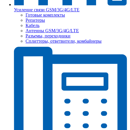
Усиление связи GSM/3G/4G/LTE
Готовые комплекты
Репитеры
Кабель
Антенны GSM/3G/4G/LTE
Разъемы, переходники
Сплиттеры, ответвители, комбайнеры