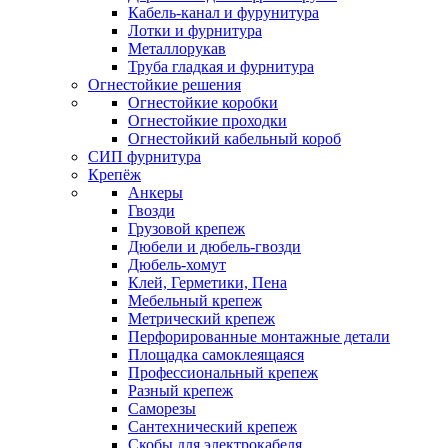
Кабель-канал и фурунитура
Лотки и фурнитура
Металлорукав
Труба гладкая и фурнитура
Огнестойкие решения
Огнестойкие коробки
Огнестойкие проходки
Огнестойкий кабельный короб
СИП фурнитура
Крепёж
Анкеры
Гвозди
Грузовой крепеж
Дюбели и дюбель-гвозди
Дюбель-хомут
Клей, Герметики, Пена
Мебельный крепеж
Метрический крепеж
Перфорированные монтажные детали
Площадка самоклеящаяся
Профессиональный крепеж
Разный крепеж
Саморезы
Сантехнический крепеж
Скобы для электрокабеля