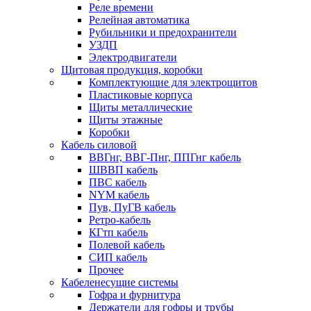
Реле времени
Релейная автоматика
Рубильники и предохранители
УЗДП
Электродвигатели
Щитовая продукция, коробки
Комплектующие для электрощитов
Пластиковые корпуса
Щиты металлические
Щиты этажные
Коробки
Кабель силовой
ВВГнг, ВВГ-Пнг, ППГнг кабель
ШВВП кабель
ПВС кабель
NYM кабель
Пув, ПуГВ кабель
Ретро-кабель
КГтп кабель
Полевой кабель
СИП кабель
Прочее
Кабеленесущие системы
Гофра и фурнитура
Держатели для гофры и трубы