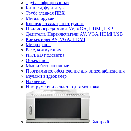
Труба гофрированная
Клипсы, фурнитура
Труба гладкая ПВХ
Металлорукав
Крепеж, стяжки, инструмент
Приемопередатчики AV, VGA, HDMI, USB
Делители, Переключатели AV, VGA,HDMI,USB
Конверторы AV, VGA, HDMI
Микрофоны
Реле, коммутация
ИК/LED подсветка
Объективы
Мыши беспроводные
Программное обеспечение для видеонаблюдения
Муляжи видеокамер
Наклейки
Инструмент и оснастка для монтажа
Быстрый