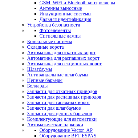
GSM, WiFi и Bluetooth контроллеры
Антенны выносные
Индукционные системы
Дальняя идентификация
Устройства безопасности
Фотоэлементы
Сигнальные лампы
Консольные системы
Складные ворота
Автоматика для откатных ворот
Автоматика для распашных ворот
Автоматика для секционных ворот
Шлагбаумы
Антивандальные шлагбаумы
Цепные барьеры
Болларды
Запчасти для откатных приводов
Запчасти для распашных приводов
Запчасти для гаражных ворот
Запчасти для шлагбаумов
Запчасти для цепных барьеров
Комплектующие для автоматики
Автоматические парковки
Оборудование Vector_AP
Оборудование BFT ESPAS