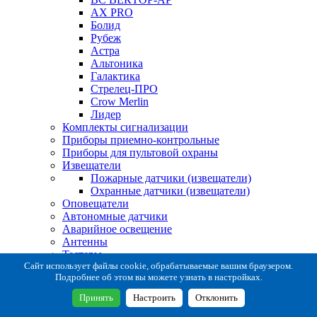
AX PRO
Болид
Рубеж
Астра
Альтоника
Галактика
Стрелец-ПРО
Crow Merlin
Лидер
Комплекты сигнализации
Приборы приемно-контрольные
Приборы для пультовой охраны
Извещатели
Пожарные датчики (извещатели)
Охранные датчики (извещатели)
Оповещатели
Автономные датчики
Аварийное освещение
Антенны
Тестеры
Система сбора извещений
Сайт использует файлы cookie, обрабатываемые вашим браузером.
Подробнее об этом вы можете узнать в настройках.
Расходные и монтажные материалы
Коробки коммутационные
Принять
Настроить
Отклонить
Кронштейны для извещателей