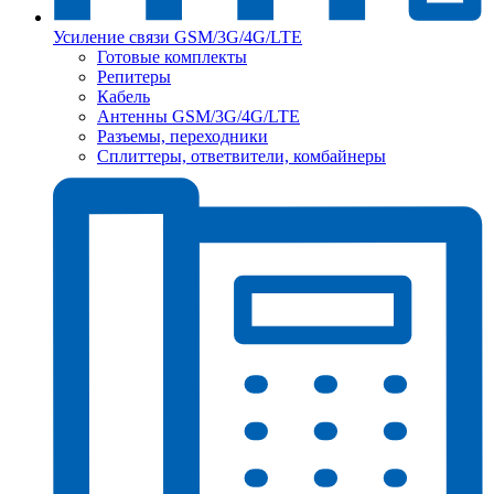
Усиление связи GSM/3G/4G/LTE
Готовые комплекты
Репитеры
Кабель
Антенны GSM/3G/4G/LTE
Разъемы, переходники
Сплиттеры, ответвители, комбайнеры