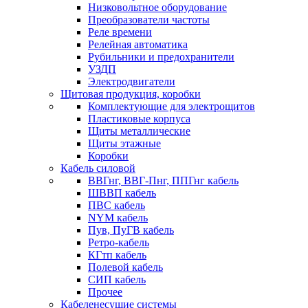
Низковольтное оборудование
Преобразователи частоты
Реле времени
Релейная автоматика
Рубильники и предохранители
УЗДП
Электродвигатели
Щитовая продукция, коробки
Комплектующие для электрощитов
Пластиковые корпуса
Щиты металлические
Щиты этажные
Коробки
Кабель силовой
ВВГнг, ВВГ-Пнг, ППГнг кабель
ШВВП кабель
ПВС кабель
NYM кабель
Пув, ПуГВ кабель
Ретро-кабель
КГтп кабель
Полевой кабель
СИП кабель
Прочее
Кабеленесущие системы