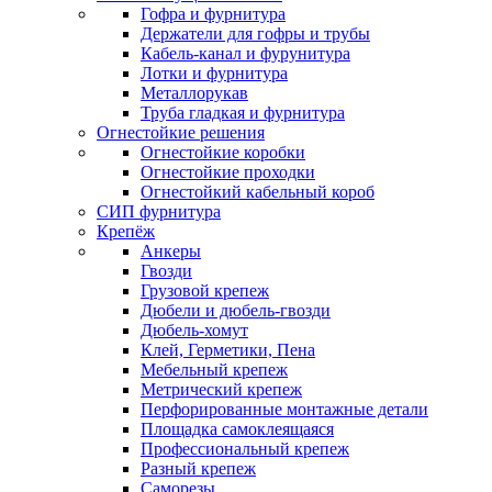
Гофра и фурнитура
Держатели для гофры и трубы
Кабель-канал и фурунитура
Лотки и фурнитура
Металлорукав
Труба гладкая и фурнитура
Огнестойкие решения
Огнестойкие коробки
Огнестойкие проходки
Огнестойкий кабельный короб
СИП фурнитура
Крепёж
Анкеры
Гвозди
Грузовой крепеж
Дюбели и дюбель-гвозди
Дюбель-хомут
Клей, Герметики, Пена
Мебельный крепеж
Метрический крепеж
Перфорированные монтажные детали
Площадка самоклеящаяся
Профессиональный крепеж
Разный крепеж
Саморезы