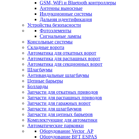
GSM, WiFi и Bluetooth контроллеры
Антенны выносные
Индукционные системы
Дальняя идентификация
Устройства безопасности
Фотоэлементы
Сигнальные лампы
Консольные системы
Складные ворота
Автоматика для откатных ворот
Автоматика для распашных ворот
Автоматика для секционных ворот
Шлагбаумы
Антивандальные шлагбаумы
Цепные барьеры
Болларды
Запчасти для откатных приводов
Запчасти для распашных приводов
Запчасти для гаражных ворот
Запчасти для шлагбаумов
Запчасти для цепных барьеров
Комплектующие для автоматики
Автоматические парковки
Оборудование Vector_AP
Оборудование BFT ESPAS