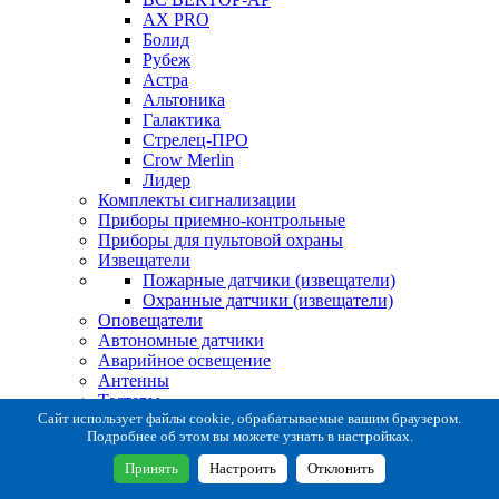
AX PRO
Болид
Рубеж
Астра
Альтоника
Галактика
Стрелец-ПРО
Crow Merlin
Лидер
Комплекты сигнализации
Приборы приемно-контрольные
Приборы для пультовой охраны
Извещатели
Пожарные датчики (извещатели)
Охранные датчики (извещатели)
Оповещатели
Автономные датчики
Аварийное освещение
Антенны
Тестеры
Система сбора извещений
Сайт использует файлы cookie, обрабатываемые вашим браузером.
Подробнее об этом вы можете узнать в настройках.
Расходные и монтажные материалы
Коробки коммутационные
Принять
Настроить
Отклонить
Кронштейны для извещателей