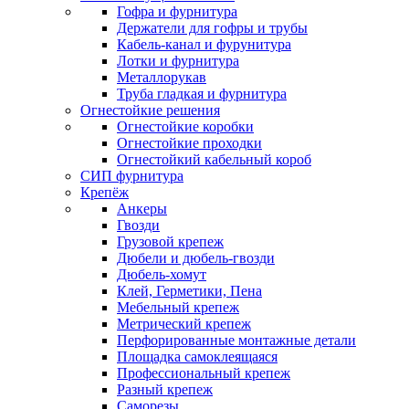
Гофра и фурнитура
Держатели для гофры и трубы
Кабель-канал и фурунитура
Лотки и фурнитура
Металлорукав
Труба гладкая и фурнитура
Огнестойкие решения
Огнестойкие коробки
Огнестойкие проходки
Огнестойкий кабельный короб
СИП фурнитура
Крепёж
Анкеры
Гвозди
Грузовой крепеж
Дюбели и дюбель-гвозди
Дюбель-хомут
Клей, Герметики, Пена
Мебельный крепеж
Метрический крепеж
Перфорированные монтажные детали
Площадка самоклеящаяся
Профессиональный крепеж
Разный крепеж
Саморезы