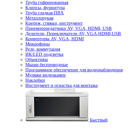
Труба гофрированная
Клипсы, фурнитура
Труба гладкая ПВХ
Металлорукав
Крепеж, стяжки, инструмент
Приемопередатчики AV, VGA, HDMI, USB
Делители, Переключатели AV, VGA,HDMI,USB
Конверторы AV, VGA, HDMI
Микрофоны
Реле, коммутация
ИК/LED подсветка
Объективы
Мыши беспроводные
Программное обеспечение для видеонаблюдения
Муляжи видеокамер
Наклейки
Инструмент и оснастка для монтажа
Быстрый