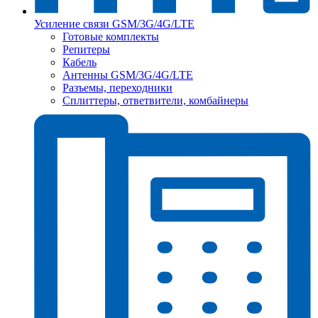
Усиление связи GSM/3G/4G/LTE
Готовые комплекты
Репитеры
Кабель
Антенны GSM/3G/4G/LTE
Разъемы, переходники
Сплиттеры, ответвители, комбайнеры