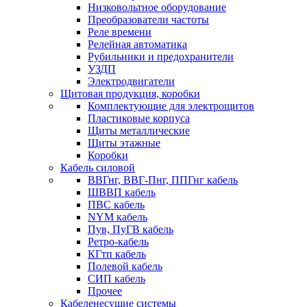
Низковольтное оборудование
Преобразователи частоты
Реле времени
Релейная автоматика
Рубильники и предохранители
УЗДП
Электродвигатели
Щитовая продукция, коробки
Комплектующие для электрощитов
Пластиковые корпуса
Щиты металлические
Щиты этажные
Коробки
Кабель силовой
ВВГнг, ВВГ-Пнг, ППГнг кабель
ШВВП кабель
ПВС кабель
NYM кабель
Пув, ПуГВ кабель
Ретро-кабель
КГтп кабель
Полевой кабель
СИП кабель
Прочее
Кабеленесущие системы