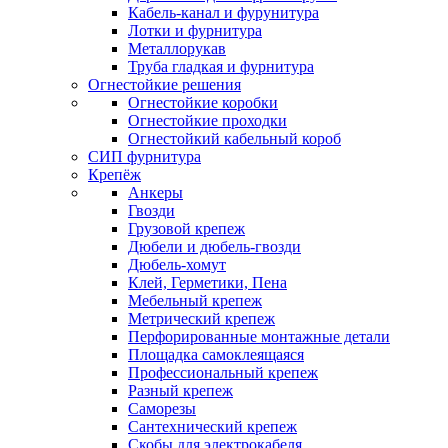
Кабель-канал и фурунитура
Лотки и фурнитура
Металлорукав
Труба гладкая и фурнитура
Огнестойкие решения
Огнестойкие коробки
Огнестойкие проходки
Огнестойкий кабельный короб
СИП фурнитура
Крепёж
Анкеры
Гвозди
Грузовой крепеж
Дюбели и дюбель-гвозди
Дюбель-хомут
Клей, Герметики, Пена
Мебельный крепеж
Метрический крепеж
Перфорированные монтажные детали
Площадка самоклеящаяся
Профессиональный крепеж
Разный крепеж
Саморезы
Сантехнический крепеж
Скобы для электрокабеля