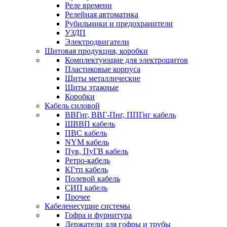
Реле времени
Релейная автоматика
Рубильники и предохранители
УЗДП
Электродвигатели
Щитовая продукция, коробки
Комплектующие для электрощитов
Пластиковые корпуса
Щиты металлические
Щиты этажные
Коробки
Кабель силовой
ВВГнг, ВВГ-Пнг, ППГнг кабель
ШВВП кабель
ПВС кабель
NYM кабель
Пув, ПуГВ кабель
Ретро-кабель
КГтп кабель
Полевой кабель
СИП кабель
Прочее
Кабеленесущие системы
Гофра и фурнитура
Держатели для гофры и трубы