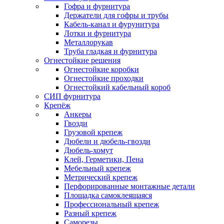
Гофра и фурнитура
Держатели для гофры и трубы
Кабель-канал и фурунитура
Лотки и фурнитура
Металлорукав
Труба гладкая и фурнитура
Огнестойкие решения
Огнестойкие коробки
Огнестойкие проходки
Огнестойкий кабельный короб
СИП фурнитура
Крепёж
Анкеры
Гвозди
Грузовой крепеж
Дюбели и дюбель-гвозди
Дюбель-хомут
Клей, Герметики, Пена
Мебельный крепеж
Метрический крепеж
Перфорированные монтажные детали
Площадка самоклеящаяся
Профессиональный крепеж
Разный крепеж
Саморезы