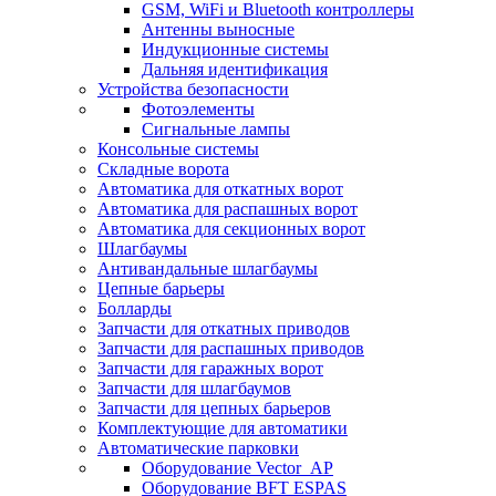
GSM, WiFi и Bluetooth контроллеры
Антенны выносные
Индукционные системы
Дальняя идентификация
Устройства безопасности
Фотоэлементы
Сигнальные лампы
Консольные системы
Складные ворота
Автоматика для откатных ворот
Автоматика для распашных ворот
Автоматика для секционных ворот
Шлагбаумы
Антивандальные шлагбаумы
Цепные барьеры
Болларды
Запчасти для откатных приводов
Запчасти для распашных приводов
Запчасти для гаражных ворот
Запчасти для шлагбаумов
Запчасти для цепных барьеров
Комплектующие для автоматики
Автоматические парковки
Оборудование Vector_AP
Оборудование BFT ESPAS