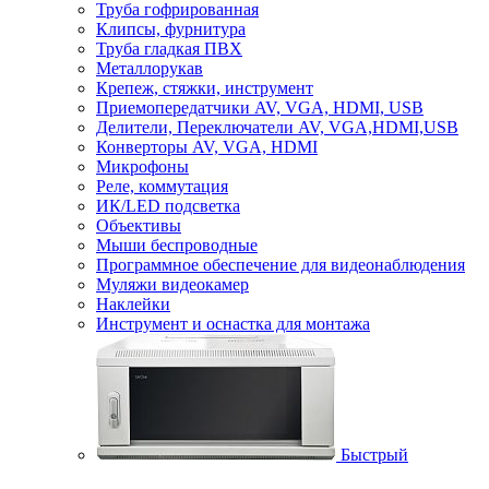
Труба гофрированная
Клипсы, фурнитура
Труба гладкая ПВХ
Металлорукав
Крепеж, стяжки, инструмент
Приемопередатчики AV, VGA, HDMI, USB
Делители, Переключатели AV, VGA,HDMI,USB
Конверторы AV, VGA, HDMI
Микрофоны
Реле, коммутация
ИК/LED подсветка
Объективы
Мыши беспроводные
Программное обеспечение для видеонаблюдения
Муляжи видеокамер
Наклейки
Инструмент и оснастка для монтажа
Быстрый