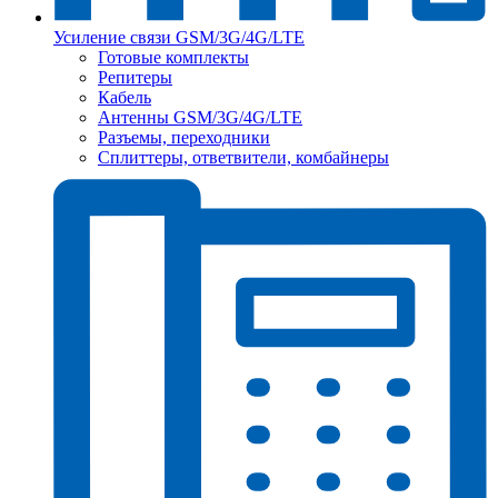
Усиление связи GSM/3G/4G/LTE
Готовые комплекты
Репитеры
Кабель
Антенны GSM/3G/4G/LTE
Разъемы, переходники
Сплиттеры, ответвители, комбайнеры