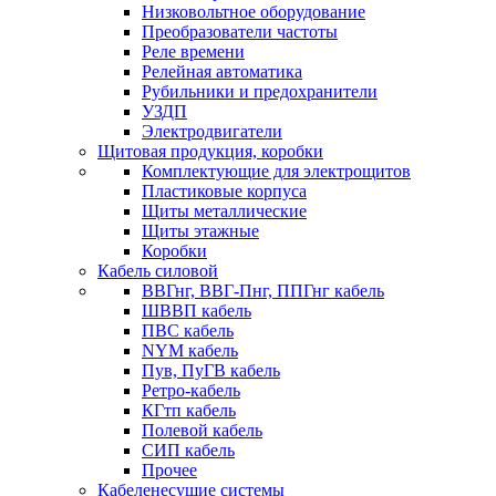
Низковольтное оборудование
Преобразователи частоты
Реле времени
Релейная автоматика
Рубильники и предохранители
УЗДП
Электродвигатели
Щитовая продукция, коробки
Комплектующие для электрощитов
Пластиковые корпуса
Щиты металлические
Щиты этажные
Коробки
Кабель силовой
ВВГнг, ВВГ-Пнг, ППГнг кабель
ШВВП кабель
ПВС кабель
NYM кабель
Пув, ПуГВ кабель
Ретро-кабель
КГтп кабель
Полевой кабель
СИП кабель
Прочее
Кабеленесущие системы