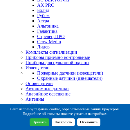
AX PRO
Болид
Рубеж
Астра
Альтоника
Галактика
Стрелец-ПРО
Crow Merlin
Лидер
Комплекты сигнализации
Приборы приемно-контрольные
Приборы для пультовой охраны
Извещатели
Пожарные датчики (извещатели)
Охранные датчики (извещатели)
Оповещатели
Автономные датчики
Аварийное освещение
Антенны
Тестеры
Система сбора извещений
Сайт использует файлы cookie, обрабатываемые вашим браузером.
Подробнее об этом вы можете узнать в настройках.
Расходные и монтажные материалы
Коробки коммутационные
Принять
Настроить
Отклонить
Кронштейны для извещателей