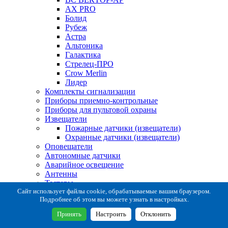
AX PRO
Болид
Рубеж
Астра
Альтоника
Галактика
Стрелец-ПРО
Crow Merlin
Лидер
Комплекты сигнализации
Приборы приемно-контрольные
Приборы для пультовой охраны
Извещатели
Пожарные датчики (извещатели)
Охранные датчики (извещатели)
Оповещатели
Автономные датчики
Аварийное освещение
Антенны
Тестеры
Система сбора извещений
Сайт использует файлы cookie, обрабатываемые вашим браузером.
Подробнее об этом вы можете узнать в настройках.
Расходные и монтажные материалы
Коробки коммутационные
Принять
Настроить
Отклонить
Кронштейны для извещателей