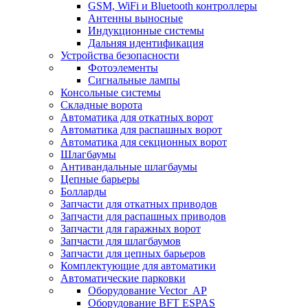
GSM, WiFi и Bluetooth контроллеры
Антенны выносные
Индукционные системы
Дальняя идентификация
Устройства безопасности
Фотоэлементы
Сигнальные лампы
Консольные системы
Складные ворота
Автоматика для откатных ворот
Автоматика для распашных ворот
Автоматика для секционных ворот
Шлагбаумы
Антивандальные шлагбаумы
Цепные барьеры
Болларды
Запчасти для откатных приводов
Запчасти для распашных приводов
Запчасти для гаражных ворот
Запчасти для шлагбаумов
Запчасти для цепных барьеров
Комплектующие для автоматики
Автоматические парковки
Оборудование Vector_AP
Оборудование BFT ESPAS