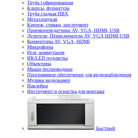
Труба гофрированная
Клипсы, фурнитура
Труба гладкая ПВХ
Металлорукав
Крепеж, стяжки, инструмент
Приемопередатчики AV, VGA, HDMI, USB
Делители, Переключатели AV, VGA,HDMI,USB
Конверторы AV, VGA, HDMI
Микрофоны
Реле, коммутация
ИК/LED подсветка
Объективы
Мыши беспроводные
Программное обеспечение для видеонаблюдения
Муляжи видеокамер
Наклейки
Инструмент и оснастка для монтажа
Быстрый