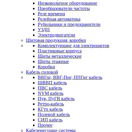
Низковольтное оборудование
Преобразователи частоты
Реле времени
Релейная автоматика
Рубильники и предохранители
УЗДП
Электродвигатели
Щитовая продукция, коробки
Комплектующие для электрощитов
Пластиковые корпуса
Щиты металлические
Щиты этажные
Коробки
Кабель силовой
ВВГнг, ВВГ-Пнг, ППГнг кабель
ШВВП кабель
ПВС кабель
NYM кабель
Пув, ПуГВ кабель
Ретро-кабель
КГтп кабель
Полевой кабель
СИП кабель
Прочее
Кабеленесущие системы