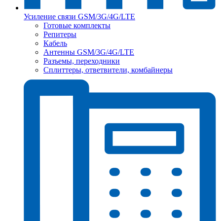
Усиление связи GSM/3G/4G/LTE
Готовые комплекты
Репитеры
Кабель
Антенны GSM/3G/4G/LTE
Разъемы, переходники
Сплиттеры, ответвители, комбайнеры