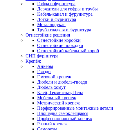
Гофра и фурнитура
Держатели для гофры и трубы
Кабель-канал и фурунитура
Лотки и фурнитура
Металлорукав
Труба гладкая и фурнитура
Огнестойкие решения
Огнестойкие коробки
Огнестойкие проходки
Огнестойкий кабельный короб
СИП фурнитура
Крепёж
Анкеры
Гвозди
Грузовой крепеж
Дюбели и дюбель-гвозди
Дюбель-хомут
Клей, Герметики, Пена
Мебельный крепеж
Метрический крепеж
Перфорированные монтажные детали
Площадка самоклеящаяся
Профессиональный крепеж
Разный крепеж
Саморезы